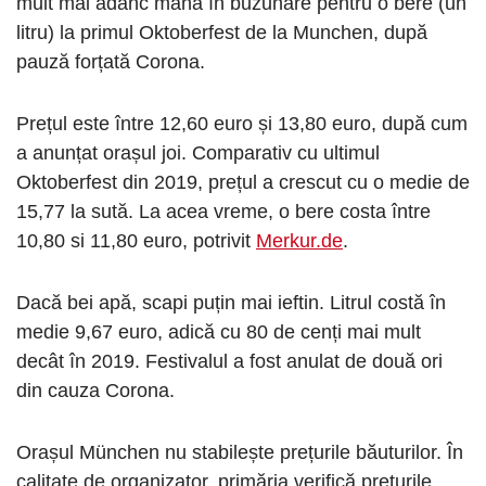
mult mai adânc mâna în buzunare pentru o bere (un
litru) la primul Oktoberfest de la Munchen, după
pauză forțată Corona.
Prețul este între 12,60 euro și 13,80 euro, după cum
a anunțat orașul joi. Comparativ cu ultimul
Oktoberfest din 2019, prețul a crescut cu o medie de
15,77 la sută. La acea vreme, o bere costa între
10,80 si 11,80 euro, potrivit
Merkur.de
.
Dacă bei apă, scapi puțin mai ieftin. Litrul costă în
medie 9,67 euro, adică cu 80 de cenți mai mult
decât în ​​2019. Festivalul a fost anulat de două ori
din cauza Corona.
Orașul München nu stabilește prețurile băuturilor. În
calitate de organizator, primăria verifică prețurile