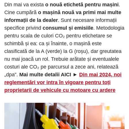
Din mai va exista
o nouă etichetă pentru mașini
.
Cine cumpără
o mașină nouă va primi mai multe
informații de la dealer
. Sunt necesare informații
specifice privind
consumul și emisiile
. Metodologia
pentru scala de culori CO₂ pentru etichetare se
schimbă și ea: ca și înainte, o mașină este
clasificată de la A (verde) la G (roșu), dar greutatea
nu mai joacă un rol. Trebuie arătate și eventualele
costuri ale CO₂ pe parcursul a zece ani, relatează
„dpa”.
Mai multe detalii AICI ►
Din mai 2024, noi
reglementări vor intra în vigoare pentru toți
proprietarii de vehicule cu motoare cu ardere