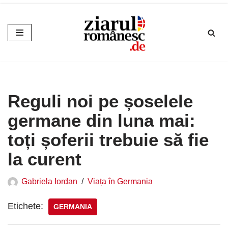
Sari
la
conținut
Reguli noi pe șoselele
germane din luna mai:
toți șoferii trebuie să fie
la curent
Gabriela Iordan
Viața în Germania
Etichete:
GERMANIA