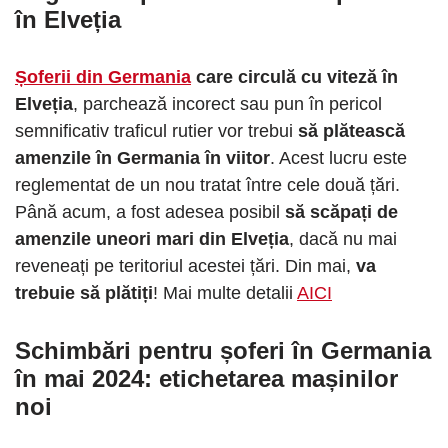
în Elveția
Șoferii din Germania
care circulă cu viteză în
Elveția
, parchează incorect sau pun în pericol
semnificativ traficul rutier vor trebui
să plătească
amenzile în Germania în viitor
. Acest lucru este
reglementat de un nou tratat între cele două țări.
Până acum, a fost adesea posibil
să scăpați de
amenzile uneori mari din Elveția
, dacă nu mai
reveneați pe teritoriul acestei țări. Din mai,
va
trebuie să plătiți
! Mai multe detalii
AICI
Schimbări pentru șoferi în Germania
în mai 2024:
etichetarea mașinilor
noi