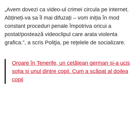
„Avem dovezi ca video-ul crimei circula pe internet.
Abțineți-va sa îl mai difuzați – vom iniția în mod
constant proceduri penale împotriva oricui a
postat/postează videoclipul care arata violenta
grafica.”, a scris Poliţia, pe reţelele de socializare.
Oroare în Tenerife, un cetățean german și-a ucis
soția și unul dintre copii. Cum a scăpat al doilea
copii