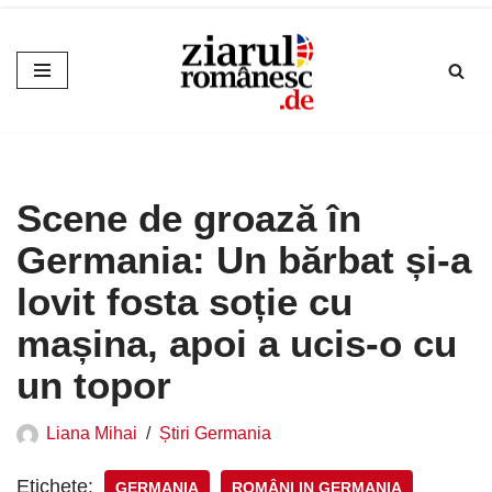
Sari
la
conținut
Scene de groază în
Germania: Un bărbat și-a
lovit fosta soție cu
mașina, apoi a ucis-o cu
un topor
Liana Mihai
Știri Germania
Etichete:
GERMANIA
ROMÂNI IN GERMANIA