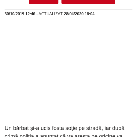
30/10/2019 12:46
- ACTUALIZAT
28/04/2020 18:04
Un bărbat şi-a ucis fosta soţie pe stradă, iar după
crimă poliţia a anunţat că va aresta pe oricine va