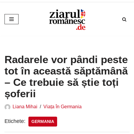
Sari
la
conținut
Radarele vor pândi peste
tot în această săptămână
– Ce trebuie să știe toți
șoferii
Liana Mihai
Viața în Germania
Etichete:
GERMANIA