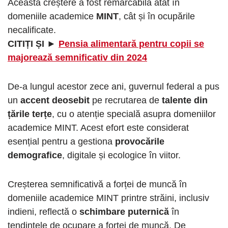
Această creștere a fost remarcabilă atât în
domeniile academice
MINT
, cât și în ocupările
necalificate.
CITIȚI ȘI ►
Pensia alimentară pentru copii se
majorează semnificativ din 2024
De-a lungul acestor zece ani, guvernul federal a pus
un
accent deosebit
pe recrutarea de
talente din
țările terțe
, cu o atenție specială asupra domeniilor
academice MINT. Acest efort este considerat
esențial pentru a gestiona
provocările
demografice
, digitale și ecologice în viitor.
Creșterea semnificativă a forței de muncă în
domeniile academice MINT printre străini, inclusiv
indieni, reflectă o
schimbare puternică
în
tendințele de ocupare a forței de muncă. De