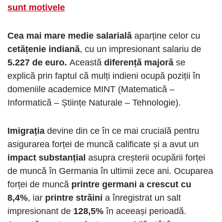
sunt motivele
Cea mai mare medie salarială
aparține celor cu
cetățenie indiană
, cu un impresionant salariu de
5.227 de euro.
Această
diferență majoră
se
explică prin faptul că mulți indieni ocupă poziții în
domeniile academice MINT (Matematică –
Informatică – Științe Naturale – Tehnologie).
Imigrația
devine din ce în ce mai crucială pentru
asigurarea forței de muncă calificate și a avut un
impact substanțial
asupra creșterii ocupării forței
de muncă în Germania în ultimii zece ani. Ocuparea
forței de muncă
printre germani a crescut cu
8,4%
, iar
printre străini
a înregistrat un salt
impresionant de
128,5%
în aceeași perioadă.