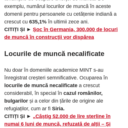
exemplu, numărul locurilor de muncă în aceste
domenii pentru persoanele cu cetățenie indiană a
crescut cu
635,1%
în ultimii zece ani.
CITIȚI ȘI ►
Șoc în Germania, 300.000 de locuri
de muncă în construcții vor dispărea
Locurile de muncă necalificate
Nu doar în domeniile academice MINT s-au
înregistrat creșteri semnificative. Ocuparea în
locurile de muncă necalificate
a crescut
considerabil, în special în
cazul românilor,
bulgarilor
și a celor din țările de origine ale
refugiaților, cum ar fi
Siria.
CITIȚI ȘI ►
„Câștig 52.000 de lire sterline în
numai 6 luni de muncă, refuzată de alții – Și