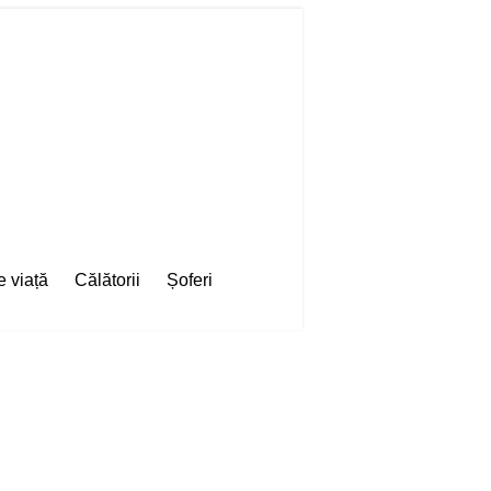
e viață
Călătorii
Șoferi