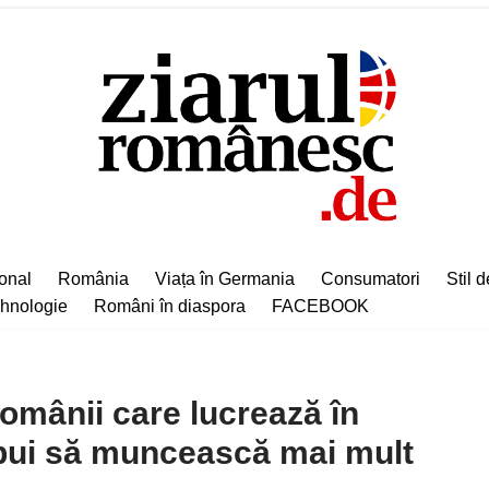
ional
România
Viața în Germania
Consumatori
Stil d
hnologie
Români în diaspora
FACEBOOK
românii care lucrează în
bui să muncească mai mult