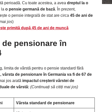
tă perioadă. Cu toate acestea, a avea
dreptul la o
 la
o pensie germană de bază
. În prezent,
te o pensie integrală de stat are circa
45 de ani de
 mai jos
)
este primită după 45 de ani de muncă
i de pensionare în
4
, limita de vârstă pentru o pensie standard fără
, vârsta de pensionare în Germania va fi de 67 de
mai jos arată
impactul creșterii vârstei de
duale de vârstă:
(Continuați să citiți mai jos)
ni
Vârsta standard de pensionare