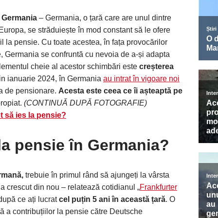
n Germania
– Germania, o țară care are unul dintre
Europa, se străduiește în mod constant să le ofere
bil la pensie. Cu toate acestea, în fața provocărilor
e, Germania se confruntă cu nevoia de a-și adapta
 Elementul cheie al acestor schimbări este
creșterea
in ianuarie 2024, în Germania
au intrat în vigoare noi
ta de pensionare.
Acesta este ceea ce îi așteaptă pe
propiat.
(CONTINUĂ DUPĂ FOTOGRAFIE)
 să ies la pensie?
 la pensie în Germania?
ermană,
trebuie în primul rând să ajungeți la vârsta
 crescut din nou – relatează cotidianul „
Frankfurter
 după ce ați lucrat
cel puțin 5 ani în această țară
. O
ă a contribuțiilor la pensie către Deutsche