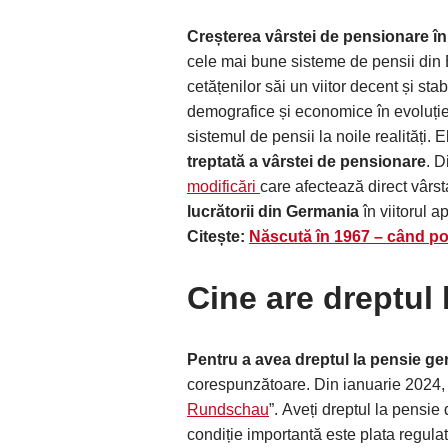
Creșterea vârstei de pensionare î
cele mai bune sisteme de pensii din 
cetățenilor săi un viitor decent și sta
demografice și economice în evoluți
sistemul de pensii la noile realități.
treptată a vârstei de pensionare
. D
modificări
care afectează direct vârs
lucrătorii din Germania
în viitorul a
Citește:
Născută în 1967 – când pot
Cine are dreptul
Pentru a avea dreptul la pensie g
corespunzătoare. Din ianuarie 2024, a
Rundschau
”. Aveți dreptul la pensie
condiție importantă este plata regulat