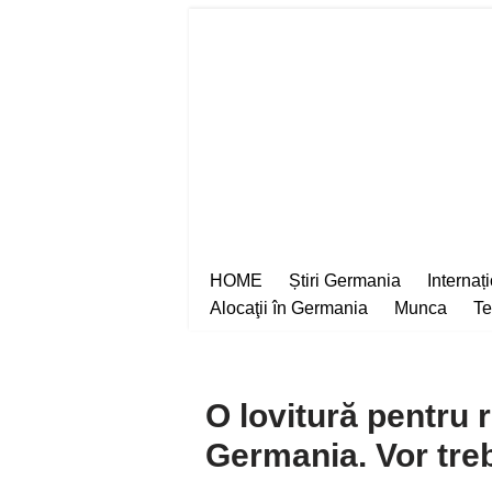
Sari
la
conținut
HOME
Știri Germania
Internaț
Alocaţii în Germania
Munca
Te
O lovitură pentru 
Germania. Vor tre