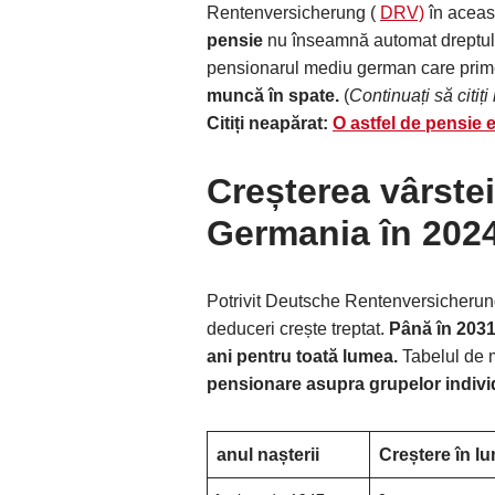
Rentenversicherung (
DRV)
în aceas
pensie
nu înseamnă automat dreptul
pensionarul mediu german care primeș
muncă în spate.
(
Continuați să citiți
Citiți neapărat:
O astfel de pensie 
Creșterea vârste
Germania în 202
Potrivit Deutsche Rentenversicherung
deduceri crește treptat.
Până în 2031
ani pentru toată lumea.
Tabelul de 
pensionare asupra grupelor indivi
anul nașterii
Creștere în lu