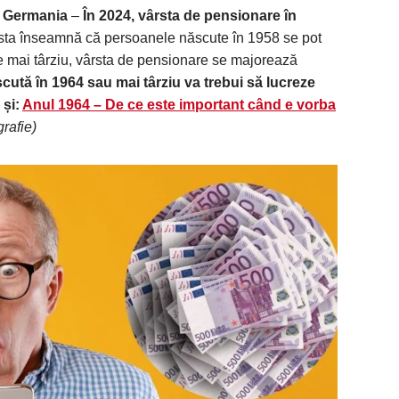
n Germania
–
În 2024, vârsta de pensionare în
ta înseamnă că persoanele născute în 1958 se pot
 mai târziu, vârsta de pensionare se majorează
ută în 1964 sau mai târziu va trebui să lucreze
 și:
Anul 1964 – De ce este important când e vorba
rafie)