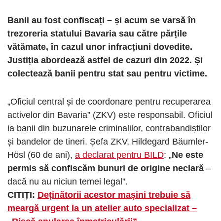
Banii au fost confiscați – și acum se varsă în
trezoreria statului Bavaria sau către părțile
vătămate, în cazul unor infracțiuni dovedite.
Justiția abordează astfel de cazuri din 2022. Și
colectează banii pentru stat sau pentru victime.
„Oficiul central și de coordonare pentru recuperarea
activelor din Bavaria” (ZKV) este responsabil. Oficiul
ia banii din buzunarele criminalilor, contrabandiștilor
și bandelor de tineri. Șefa ZKV, Hildegard Bäumler-
Hösl (60 de ani),
a declarat pentru BILD
: „
Ne este
permis să confiscăm bunuri de origine neclară
–
dacă nu au niciun temei legal”.
CITIȚI:
Deținătorii acestor mașini trebuie să
meargă urgent la un atelier auto specializat –