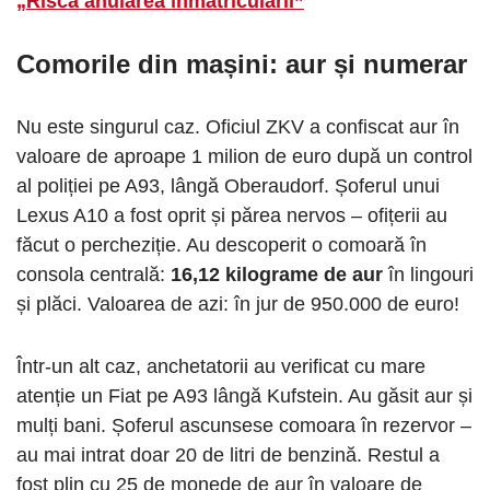
„Riscă anularea înmatriculării”
Comorile din mașini: aur și numerar
Nu este singurul caz. Oficiul ZKV a confiscat aur în
valoare de aproape 1 milion de euro după un control
al poliției pe A93, lângă Oberaudorf. Șoferul unui
Lexus A10 a fost oprit și părea nervos – ofițerii au
făcut o percheziție. Au descoperit o comoară în
consola centrală:
16,12 kilograme de aur
în lingouri
și plăci. Valoarea de azi: în jur de 950.000 de euro!
Într-un alt caz, anchetatorii au verificat cu mare
atenție un Fiat pe A93 lângă Kufstein. Au găsit aur și
mulți bani. Șoferul ascunsese comoara în rezervor –
au mai intrat doar 20 de litri de benzină. Restul a
fost plin cu 25 de monede de aur în valoare de