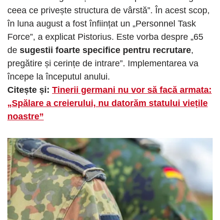
ceea ce privește structura de vârstă”. În acest scop,
în luna august a fost înființat un „Personnel Task
Force”, a explicat Pistorius. Este vorba despre „65
de
sugestii foarte specifice pentru recrutare
,
pregătire și cerințe de intrare”. Implementarea va
începe la începutul anului.
Citește și:
Tinerii germani nu vor să facă armata:
„Spălare a creierului,
nu datorăm statului viețile
noastre
”