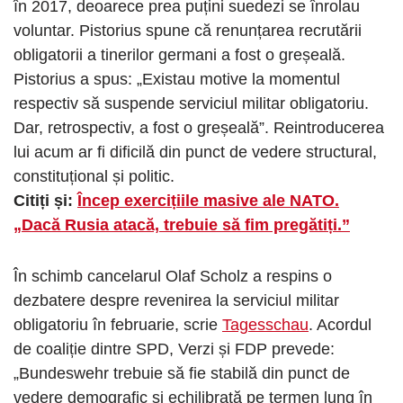
în 2017, deoarece prea puțini suedezi se înrolau
voluntar. Pistorius spune că renunțarea recrutării
obligatorii a tinerilor germani a fost o greșeală.
Pistorius a spus: „Existau motive la momentul
respectiv să suspende serviciul militar obligatoriu.
Dar, retrospectiv, a fost o greșeală”. Reintroducerea
lui acum ar fi dificilă din punct de vedere structural,
constituțional și politic.
Citiți și:
Încep exercițiile masive ale NATO.
„Dacă Rusia atacă, trebuie să fim pregătiți.”
În schimb cancelarul Olaf Scholz a respins o
dezbatere despre revenirea la serviciul militar
obligatoriu în februarie, scrie
Tagesschau
. Acordul
de coaliție dintre SPD, Verzi și FDP prevede:
„Bundeswehr trebuie să fie stabilă din punct de
vedere demografic și echilibrată pe termen lung în