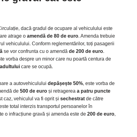
irculație, dacă gradul de ocupare al vehiculului este
care atrage o
amendă de 80 de euro
. Amenda trebuie
ul vehiculului. Conform reglementărilor, toți pasagerii
ță
se vor confrunta cu o amendă
de 200 de euro
.
este vorba despre un minor care nu poartă centura de
adultului
care se ocupă.
pare a autovehiculului
depășește 50%
, este vorba de
amendă de
500 de euro
și retragerea
a patru puncte
caz, vehiculul va fi oprit și
sechestrat
de către
este total interzis transportul persoanelor în
te o infracțiune gravă și amenda este de
200 de euro
,