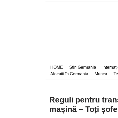
Sari
la
conținut
HOME
Știri Germania
Internaț
Alocaţii în Germania
Munca
Te
Reguli pentru tran
mașină – Toți șofer