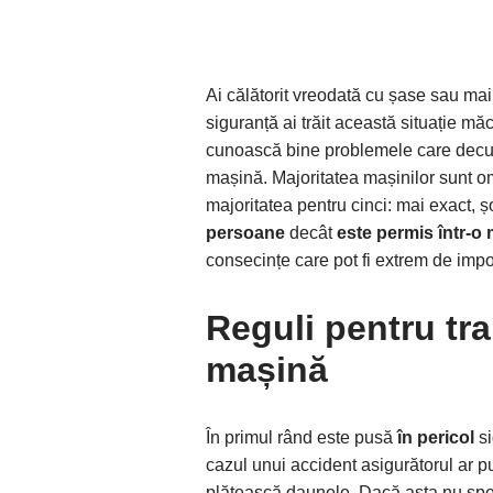
Ai călătorit vreodată cu șase sau mai
siguranță ai trăit această situație măc
cunoască bine problemele care decur
mașină. Majoritatea mașinilor sunt 
majoritatea pentru cinci: mai exact, ș
persoane
decât
este permis într-o
consecințe care pot fi extrem de imp
Reguli pentru tr
mașină
În primul rând este pusă
în pericol
si
cazul unui accident asigurătorul ar p
plătească daunele. Dacă asta nu speri