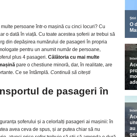
 multe persoane într-o mașină cu cinci locuri? Cu
ar o dată în viață. Cu toate acestea șoferii ar trebui să
g din depășirea numărului de pasageri în propria
omologate pentru un anumit număr de persoane,
oferul plus 4 pasageri.
Călătoria cu mai multe
 mașină
pare o chestiune minoră, dar, în realitate, are
ortante. Ce se întâmplă.
Continuă să citești
ansportul de pasageri în
guranța șoferului și a celorlalți pasageri ai mașinii: în
utea avea ceva de spus, și ar putea chiar să nu
e, atunci orice șofer trebuie să știi că amenda e dură