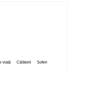
e viață
Călătorii
Șoferi