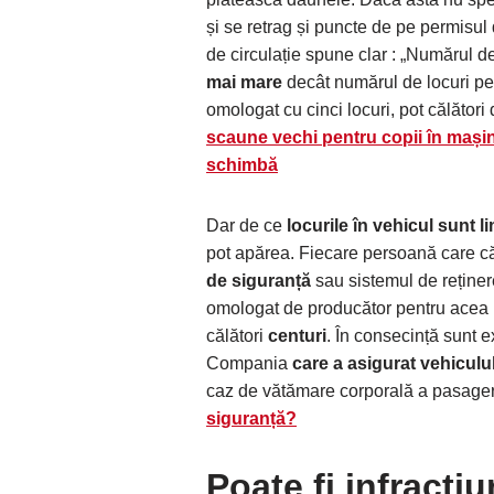
și se retrag și puncte de pe permisu
de circulație spune clar : „Numărul d
mai mare
decât numărul de locuri pe 
omologat cu cinci locuri, pot călători
scaune vechi pentru copii în mașini
schimbă
Dar de ce
locurile în vehicul sunt li
pot apărea. Fiecare persoană care căl
de siguranță
sau sistemul de reține
omologat de producător pentru acea
călători
centuri
. În consecință sunt 
Compania
care a asigurat vehiculu
caz de vătămare corporală a pasager
siguranță?
Poate fi i
nfracțiu