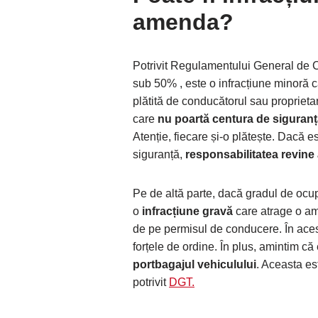
amenda?
Potrivit Regulamentului General de C
sub 50% , este o infracțiune minoră 
plătită de conducătorul sau proprietar
care
nu poartă centura de siguran
Atenție, fiecare și-o plătește. Dacă 
siguranță,
responsabilitatea revine 
Pe de altă parte, dacă gradul de ocu
o
infracțiune gravă
care atrage o 
de pe permisul de conducere. În acest 
forțele de ordine. În plus, amintim că 
portbagajul vehiculului
. Aceasta es
potrivit
DGT.