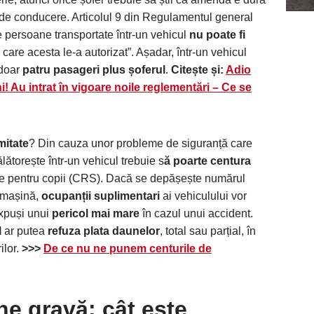
l de conducere. Articolul 9 din Regulamentul general
e persoane transportate într-un vehicul
nu poate fi
care acesta le-a autorizat”. Așadar, într-un vehicul
 doar
patru pasageri plus șoferul
.
Citește și:
Adio
! Au intrat în vigoare noile reglementări – Ce se
mitate
? Din cauza unor probleme de siguranță care
ătorește într-un vehicul trebuie s
ă poarte centura
re pentru copii (CRS). Dacă se depășește numărul
 mașină,
ocupanții suplimentari
ai vehiculului vor
expuși unui
pericol mai mare
în cazul unui accident.
l
ar putea
refuza plata daunelor
, total sau parțial, în
ilor.
>>>
De ce nu ne punem centurile de
ne gravă
: cât este