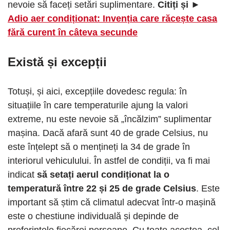
nevoie să faceți setări suplimentare.
Citiți și ►
Adio aer condiționat: Invenția care răcește casa
fără curent în câteva secunde
Există și excepții
Totuși, și aici, excepțiile dovedesc regula: în
situațiile în care temperaturile ajung la valori
extreme, nu este nevoie să „încălzim” suplimentar
mașina. Dacă afară sunt 40 de grade Celsius, nu
este înțelept să o mențineți la 34 de grade în
interiorul vehiculului. În astfel de condiții, va fi mai
indicat
să setați aerul condiționat la o
temperatură între 22 și 25 de grade Celsius
. Este
important să știm că climatul adecvat într-o mașină
este o chestiune individuală și depinde de
preferințele fiecărei persoane. Cu toate acestea, cel