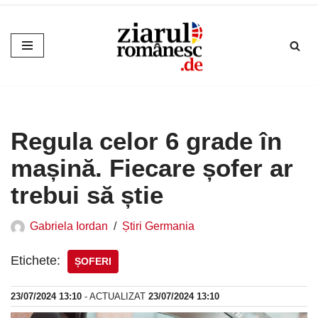
Sari
la
conținut
Regula celor 6 grade în
mașină. Fiecare șofer ar
trebui să știe
Gabriela Iordan
Știri Germania
Etichete:
ȘOFERI
23/07/2024 13:10
- ACTUALIZAT
23/07/2024 13:10