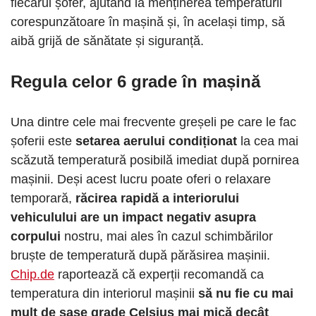
fiecărui șofer, ajutând la menținerea temperaturii
corespunzătoare în mașină și, în același timp, să
aibă grijă de sănătate și siguranță.
Regula celor 6 grade în mașină
Una dintre cele mai frecvente greșeli pe care le fac
șoferii este
setarea aerului condiționat
la cea mai
scăzută temperatură posibilă imediat după pornirea
mașinii. Deși acest lucru poate oferi o relaxare
temporară,
răcirea rapidă a interiorului
vehiculului are un impact negativ asupra
corpului
nostru, mai ales în cazul schimbărilor
bruște de temperatură după părăsirea mașinii.
Chip.de
raportează că experții recomandă ca
temperatura din interiorul mașinii
să nu fie cu mai
mult de șase grade Celsius mai mică decât