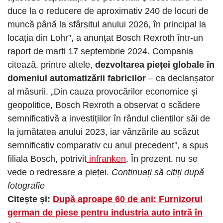
duce la o reducere de aproximativ 240 de locuri de
muncă până la sfârșitul anului 2026, în principal la
locația din Lohr”, a anunțat Bosch Rexroth într-un
raport de marți 17 septembrie 2024. Compania
citează, printre altele,
dezvoltarea pieței globale în
domeniul automatizării fabricilor
– ca declanșator
al măsurii. „Din cauza provocărilor economice și
geopolitice, Bosch Rexroth a observat o scădere
semnificativă a investițiilor în rândul clienților săi de
la jumătatea anului 2023, iar vânzările au scăzut
semnificativ comparativ cu anul precedent”, a spus
filiala Bosch, potrivit
infranken
. În prezent, nu se
vede o redresare a pieței.
Continuați să citiți după
fotografie
Citește și:
După aproape 60 de ani: Furnizorul
german de piese pentru industria auto intră în