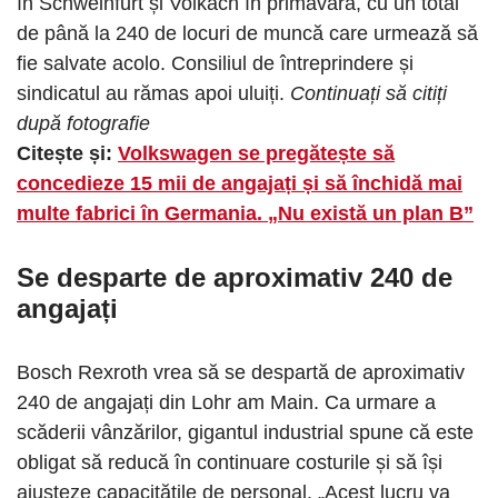
în Schweinfurt și Volkach în primăvară, cu un total
de până la 240 de locuri de muncă care urmează să
fie salvate acolo. Consiliul de întreprindere și
sindicatul au rămas apoi uluiți.
Continuați să citiți
după fotografie
Citește și:
Volkswagen se pregătește să
concedieze 15 mii de angajați și să închidă mai
multe fabrici în Germania. „Nu există un plan B”
Se desparte de aproximativ 240 de
angajați
Bosch Rexroth vrea să se despartă de aproximativ
240 de angajați din Lohr am Main. Ca urmare a
scăderii vânzărilor, gigantul industrial spune că este
obligat să reducă în continuare costurile și să își
ajusteze capacitățile de personal. „Acest lucru va