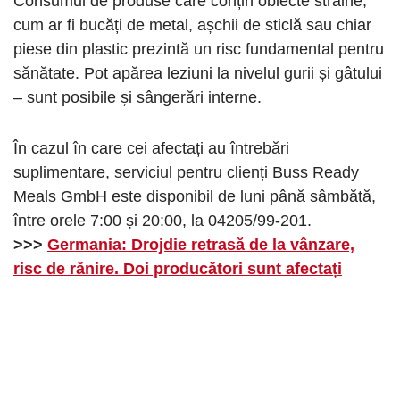
Consumul de produse care conțin obiecte străine,
cum ar fi bucăți de metal, așchii de sticlă sau chiar
piese din plastic prezintă un risc fundamental pentru
sănătate. Pot apărea leziuni la nivelul gurii și gâtului
– sunt posibile și sângerări interne.
În cazul în care cei afectați au întrebări
suplimentare, serviciul pentru clienți Buss Ready
Meals GmbH este disponibil de luni până sâmbătă,
între orele 7:00 și 20:00, la 04205/99-201.
>>>
Germania: Drojdie retrasă de la vânzare,
risc de rănire. Doi producători sunt afectați