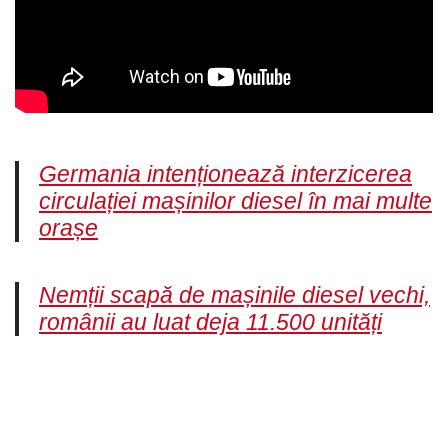
Germania intenționează interzicerea
circulației mașinilor diesel în mai multe
orașe
Nemții scapă de mașinile diesel vechi,
românii au luat deja 11.500 unități