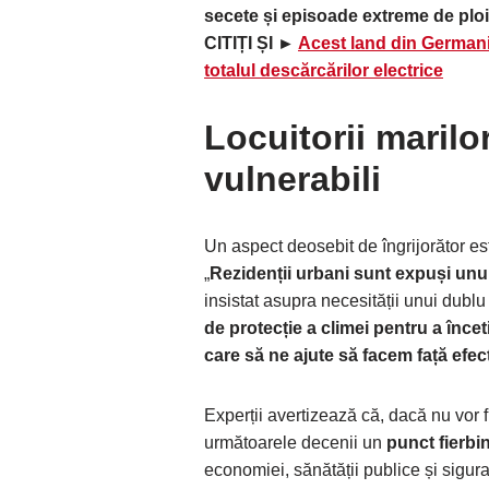
secete și episoade extreme de ploi
CITIȚI ȘI ►
Acest land din Germania
totalul descărcărilor electrice
Locuitorii marilo
vulnerabili
Un aspect deosebit de îngrijorător est
„
Rezidenții urbani sunt expuși unui
insistat asupra necesității unui dublu
de protecție a climei pentru a înceti
care să ne ajute să facem față efec
Experții avertizează că, dacă nu vor 
următoarele decenii un
punct fierbin
economiei, sănătății publice și sigu