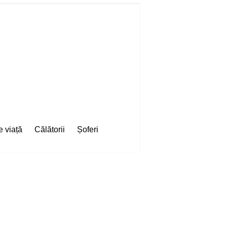
e viață
Călătorii
Șoferi