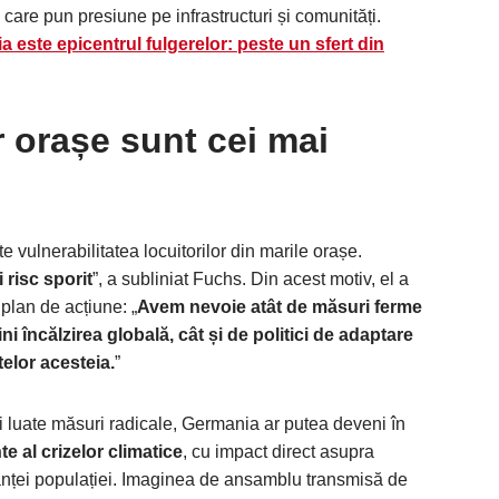
care pun presiune pe infrastructuri și comunități.
 este epicentrul fulgerelor: peste un sfert din
r orașe sunt cei mai
e vulnerabilitatea locuitorilor din marile orașe.
 risc sporit
”, a subliniat Fuchs. Din acest motiv, el a
 plan de acțiune: „
Avem nevoie atât de măsuri ferme
ni încălzirea globală, cât și de politici de adaptare
telor acesteia.
”
fi luate măsuri radicale, Germania ar putea deveni în
te al crizelor climatice
, cu impact direct asupra
ranței populației. Imaginea de ansamblu transmisă de