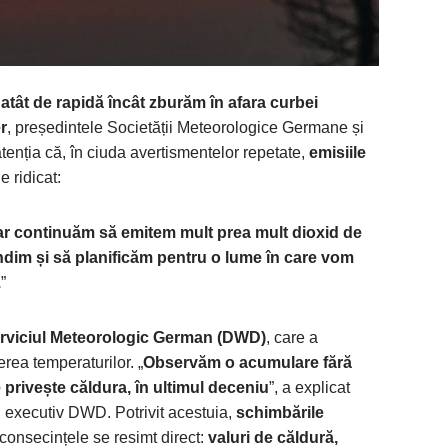
 atât de rapidă încât zburăm în afara curbei
r
, președintele Societății Meteorologice Germane și
 atenția că, în ciuda avertismentelor repetate,
emisiile
 ridicat:
ar continuăm să emitem mult prea mult dioxid de
dim și să planificăm pentru o lume în care vom
.
”
rviciul Meteorologic German (DWD)
, care a
erea temperaturilor. „
Observăm o acumulare fără
 privește căldura, în ultimul deceniu
”, a explicat
i executiv DWD. Potrivit acestuia,
schimbările
r consecințele se resimt direct:
valuri de căldură,