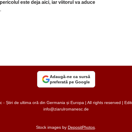
pericolul este deja aici, iar viitorul va aduce
.
Adaugă-ne ca sursă
preferată pe Google
 Știri de ultima oră din Germania și Europa | All rights reserved | Ed
info@ziarulromanesc.de
Stock images by
DepositPhotos
.