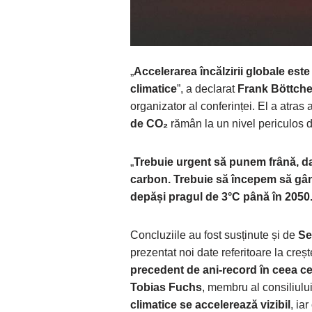
„
Accelerarea încălzirii globale este
climatice
”, a declarat
Frank Böttche
organizator al conferinței. El a atras
de CO₂
rămân la un nivel periculos de
„
Trebuie urgent să punem frână, d
carbon. Trebuie să începem să gân
depăși pragul de 3°C până în 2050
Concluziile au fost susținute și de
Se
prezentat noi date referitoare la creșt
precedent de ani-record în ceea ce
Tobias Fuchs
, membru al consiliulu
climatice se accelerează vizibil
, ia