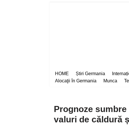
Sari
la
conținut
HOME
Știri Germania
Internaț
Alocaţii în Germania
Munca
Te
Prognoze sumbre p
valuri de căldură ș