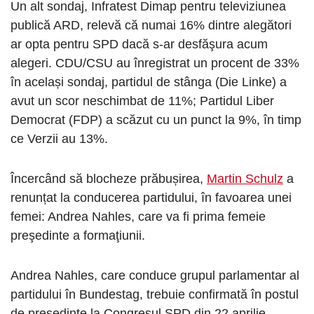
Un alt sondaj, Infratest Dimap pentru televiziunea
publică ARD, relevă că numai 16% dintre alegători
ar opta pentru SPD dacă s-ar desfăşura acum
alegeri. CDU/CSU au înregistrat un procent de 33%
în același sondaj, partidul de stânga (Die Linke) a
avut un scor neschimbat de 11%; Partidul Liber
Democrat (FDP) a scăzut cu un punct la 9%, în timp
ce Verzii au 13%.
Încercând să blocheze prăbușirea,
Martin Schulz
a
renunțat la conducerea partidului, în favoarea unei
femei: Andrea Nahles, care va fi prima femeie
preşedinte a formaţiunii.
Andrea Nahles, care conduce grupul parlamentar al
partidului în Bundestag, trebuie confirmată în postul
de preşedinte la Congresul SPD din 22 aprilie.