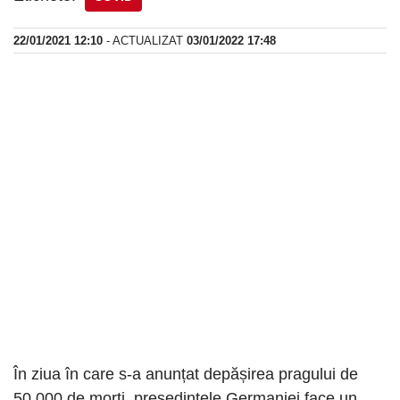
22/01/2021 12:10
- ACTUALIZAT
03/01/2022 17:48
În ziua în care s-a anunțat depășirea pragului de
50.000 de morți, președintele Germaniei face un