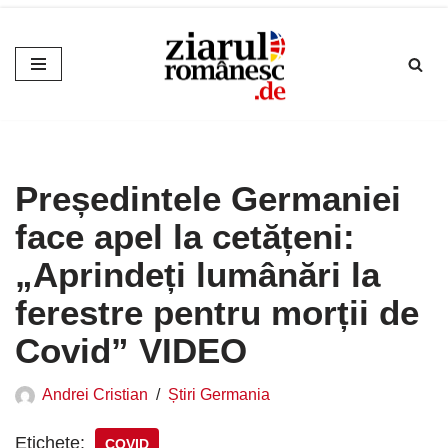
Sari
la
conținut
Președintele Germaniei
face apel la cetățeni:
„Aprindeți lumânări la
ferestre pentru morții de
Covid” VIDEO
Andrei Cristian
Știri Germania
Etichete:
COVID