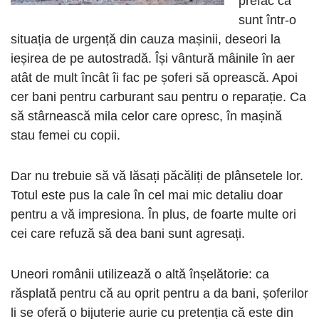
prefac că
sunt într-o
situația de urgență din cauza mașinii, deseori la
ieșirea de pe autostradă. Își vântură mâinile în aer
atât de mult încât îi fac pe șoferi să oprească. Apoi
cer bani pentru carburant sau pentru o reparație. Ca
să stârnească mila celor care opresc, în mașină
stau femei cu copii.
Dar nu trebuie să vă lăsați păcăliți de plânsetele lor.
Totul este pus la cale în cel mai mic detaliu doar
pentru a vă impresiona. În plus, de foarte multe ori
cei care refuză să dea bani sunt agresați.
Uneori românii utilizează o altă înșelătorie: ca
răsplată pentru că au oprit pentru a da bani, șoferilor
li se oferă o bijuterie aurie cu pretenția că este din