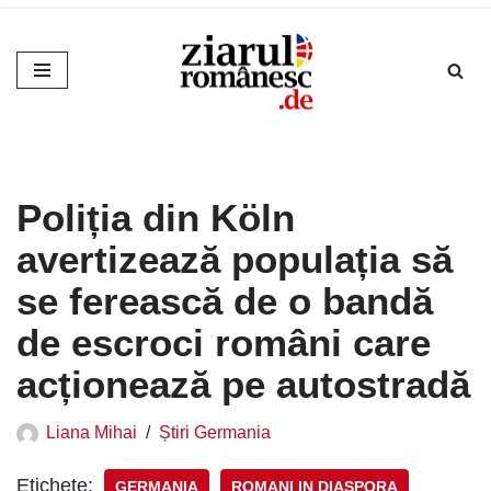
Sari
la
conținut
Poliția din Köln
avertizează populația să
se ferească de o bandă
de escroci români care
acționează pe autostradă
Liana Mihai
Știri Germania
Etichete:
GERMANIA
ROMANI IN DIASPORA