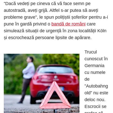
”Dacă vedeți pe cineva că vă face semn pe
autostradă, aveți grijă. Altfel s-ar putea să aveți
probleme grave”, le spun polițiștii șoferilor pentru a-i
pune în gardă privind o
bandă de români
care
simulează situații de urgență în zona localității Köln
și escrochează persoane lipsite de apărare.
Trucul
cunoscut în
Germania
cu numele
de
”Autobahng
old” nu este
deloc nou.
Escrocii se