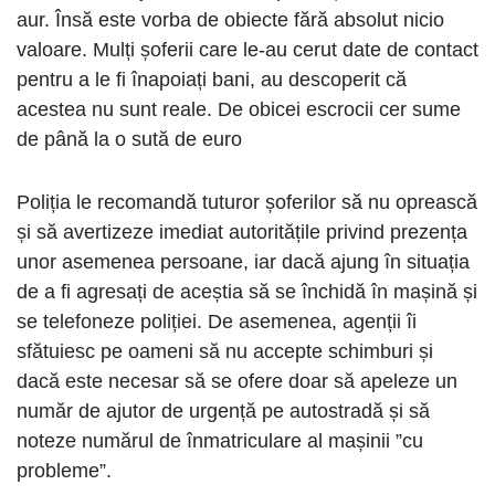
aur. Însă este vorba de obiecte fără absolut nicio
valoare. Mulți șoferii care le-au cerut date de contact
pentru a le fi înapoiați bani, au descoperit că
acestea nu sunt reale. De obicei escrocii cer sume
de până la o sută de euro
Poliția le recomandă tuturor șoferilor să nu oprească
și să avertizeze imediat autoritățile privind prezența
unor asemenea persoane, iar dacă ajung în situația
de a fi agresați de aceștia să se închidă în mașină și
se telefoneze poliției. De asemenea, agenții îi
sfătuiesc pe oameni să nu accepte schimburi și
dacă este necesar să se ofere doar să apeleze un
număr de ajutor de urgență pe autostradă și să
noteze numărul de înmatriculare al mașinii ”cu
probleme”.