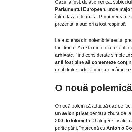
Cazul a fost, de asemenea, subiectul 
Parlamentul European
, unde
major
într-o fază ulterioară. Propunerea de
prezenta la audieri a fost respinsă.
La audiența din noiembrie trecut, pre
funcționar. Acesta din urmă a confirma
arhivate
, fiind considerate simple „
n
ar fi fost bine să comenteze conțin
unul dintre judecătorii care mâine se
O nouă polemică
O nouă polemică adaugă gaz pe foc: 
un avion privat
pentru a zbura de l
200 de kilometri
. O alegere justifica
participării, împreună cu
Antonio Co