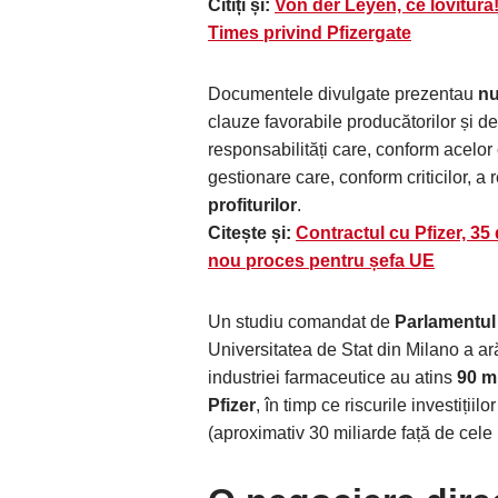
Citiți și:
Von der Leyen, ce lovitur
Times privind Pfizergate
Documentele divulgate prezentau
nu
clauze favorabile producătorilor și de
responsabilități care, conform acelor
gestionare care, conform criticilor, a 
profiturilor
.
Citește și:
Contractul cu Pfizer, 35
nou proces pentru șefa UE
Un studiu comandat de
Parlamentu
Universitatea de Stat din Milano a ară
industriei farmaceutice au atins
90 mi
Pfizer
, în timp ce riscurile investiții
(aproximativ 30 miliarde față de cele