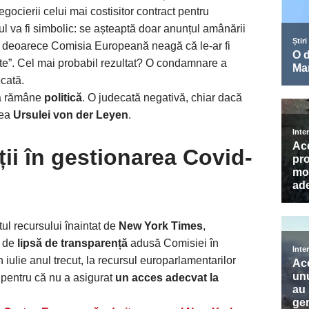
egocierii celui mai costisitor contract pentru
tul va fi simbolic: se așteaptă doar anunțul amânării
le, deoarece Comisia Europeană neagă că le-ar fi
nte”. Cel mai probabil rezultat? O condamnare a
ecată.
ma rămâne
politică
. O judecată negativă, chiar dacă
nea
Ursulei von der Leyen
.
ii în gestionarea Covid-
tul recursului înaintat de
New York Times
,
e de
lipsă de transparență
adusă Comisiei în
 iulie anul trecut, la recursul europarlamentarilor
l pentru că nu a asigurat
un acces adecvat la