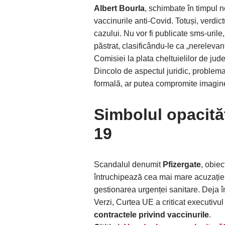
Albert Bourla
, schimbate în timpul n
vaccinurile anti-Covid. Totuși, verdic
cazului. Nu vor fi publicate sms-uri
păstrat, clasificându-le ca „nereleva
Comisiei la plata cheltuielilor de jud
Dincolo de aspectul juridic, proble
formală, ar putea compromite imagi
Simbolul opacităț
19
Scandalul denumit
Pfizergate
, obiec
întruchipează cea mai mare acuzați
gestionarea urgenței sanitare. Deja în
Verzi, Curtea UE a criticat executivu
contractele privind vaccinurile
.