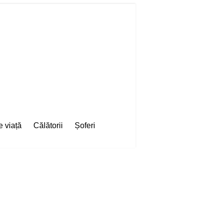
e viață
Călătorii
Șoferi