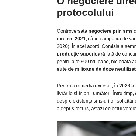
O negociere direc
protocolului
Controversata
negociere prin sms
d
din mai 2021
, când campania de vac
2020). În acel acord, Comisia a sem
producție superioară
față de concur
pentru alte 900 milioane, niciodată ac
sute de milioane de doze neutiliza
Pentru a remedia excesul, în
2023
a 
livrările și în anii următori. Între timp
despre existența sms-urilor, solicitân
a depus recurs, astăzi obiectul verdic