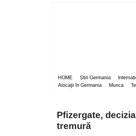
Sari
la
conținut
HOME
Știri Germania
Internaț
Alocaţii în Germania
Munca
Te
Pfizergate, decizi
tremură