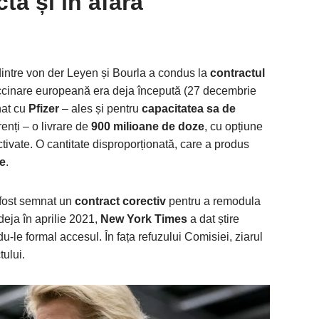
tă și în afara
intre von der Leyen și Bourla a condus la
contractul
cinare europeană era deja începută (27 decembrie
nat cu
Pfizer
– ales și pentru
capacitatea sa de
enți – o livrare de
900 milioane de doze
, cu opțiune
tivate. O cantitate disproporționată, care a produs
te
.
fost semnat un
contract corectiv
pentru a remodula
, deja în aprilie 2021,
New York Times
a dat știre
du-le formal accesul. În fața refuzului Comisiei, ziarul
tului.