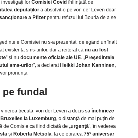
investigațiilor
Comisiei Covid
înființată de
itatea deputaților
a absolvit-o pe von der Leyen doar
sancționare a Pfizer
pentru refuzul lui Bourla de a se
ședintele Comisiei nu s-a prezentat, delegând un înalt
t existența sms-urilor, dar a reiterat că
nu au fost
ote
” și nu
documente oficiale ale UE
. „
Președintele
utul sms-urilor
”, a declarat
Heikki Johan Kanninen
,
 vor pronunța.
 pe fundal
vinerea trecută, von der Leyen a decis să
închirieze
a
Bruxelles la Luxemburg
, o distanță de mai puțin de
tă de Comisie ca fiind dictată de „
urgență
”, în vederea
sta
și
Roberta Metsola
, la celebrarea
75º aniversar