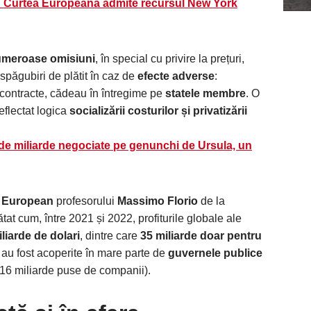
ă! Curtea Europeană admite recursul New York
meroase omisiuni
, în special cu privire la prețuri,
spăgubiri de plătit în caz de
efecte adverse
:
 contracte, cădeau în întregime pe
statele membre
. O
reflectat logica
socializării costurilor și privatizării
 de miliarde negociate pe genunchi de Ursula, un
l European
profesorului
Massimo Florio
de la
tat cum, între 2021 și 2022, profiturile globale ale
liarde de dolari
, dintre care
35 miliarde doar pentru
lor au fost acoperite în mare parte de
guvernele publice
 16 miliarde puse de companii).