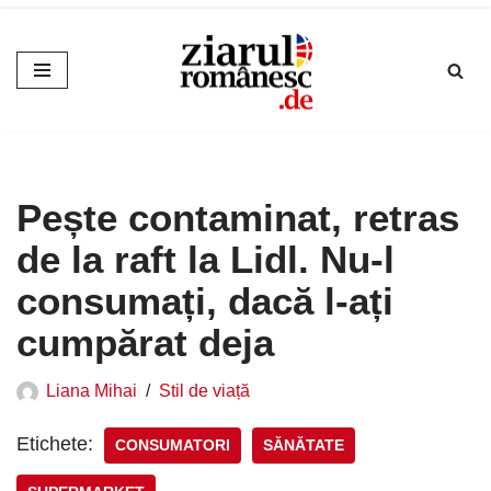
Sari
la
conținut
Pește contaminat, retras
de la raft la Lidl. Nu-l
consumați, dacă l-ați
cumpărat deja
Liana Mihai
Stil de viață
Etichete:
CONSUMATORI
SĂNĂTATE