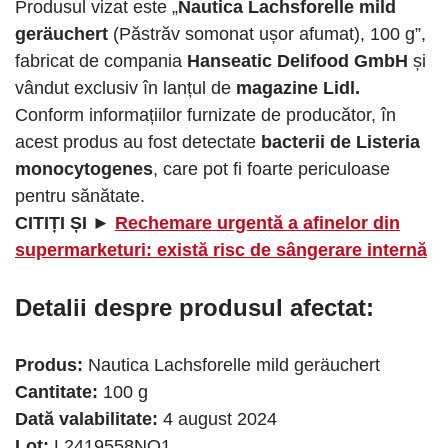
Produsul vizat este „
Nautica Lachsforelle mild
geräuchert
(Păstrăv somonat ușor afumat), 100 g”,
fabricat de compania
Hanseatic Delifood GmbH
și
vândut exclusiv în lanțul de
magazine Lidl.
Conform informațiilor furnizate de producător, în
acest produs au fost detectate
bacterii de Listeria
monocytogenes
, care pot fi foarte periculoase
pentru sănătate.
CITIȚI ȘI ►
Rechemare urgentă a afinelor din
supermarketuri: există risc de sângerare internă
Detalii despre produsul afectat:
Produs:
Nautica Lachsforelle mild geräuchert
Cantitate:
100 g
Dată valabilitate:
4 august 2024
Lot:
L2419558NO1