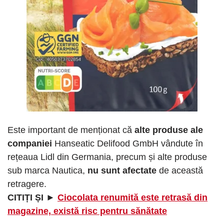
Este important de menționat că
alte produse ale
companiei
Hanseatic Delifood GmbH vândute în
rețeaua Lidl din Germania, precum și alte produse
sub marca Nautica,
nu sunt afectate
de această
retragere.
CITIȚI ȘI ►
Ciocolata renumită este retrasă din
magazine, există risc pentru sănătate