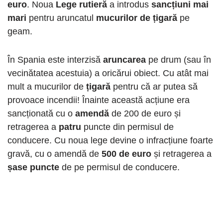
euro
. Noua
Lege rutieră
a introdus
sancțiuni mai
mari
pentru aruncatul
mucurilor de țigară
pe
geam.
În Spania este interzisă
aruncarea
pe drum (sau în
vecinătatea acestuia) a oricărui obiect. Cu atât mai
mult a mucurilor de
țigară
pentru că ar putea să
provoace incendii! Înainte această acțiune era
sancționată cu o
amendă
de 200 de euro și
retragerea a
patru
puncte din permisul de
conducere. Cu noua lege devine o infracțiune foarte
gravă, cu o amendă de
500 de euro
și retragerea a
șase puncte
de pe permisul de conducere.