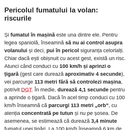
Pericolul fumatului la volan
:
riscurile
Și
fumatul în mașină
este una dintre ele. Pentru
legea spaniolă, înseamnă
să nu ai control asupra
volanului
și deci,
pui în pericol
siguranța celorlalți.
Chiar dacă ești obișnuit cu acest gest, există un risc.
Atunci când conduci cu
100 km/h și aprinzi o
țigară
(gest care durează
aproximativ 4 secunde
),
vei parcurge
113 metri fără să controlezi mașina
,
potrivit
DGT
. În medie,
durează 4,1 secunde
pentru
a aprinde o țigară. Dacă în acel timp conduci cu 100
km/h înseamnă că
parcurgi 113 metri „orb”
, cu
atenția
concentrată pe tutun
și nu pe șosea. De
asemenea, se estimează că durează
3,4 minute
fumatul unei țigări. La 100 km/h înseamnă 6 km de