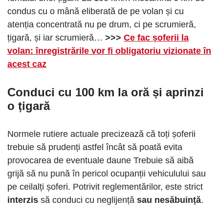
condus cu o mână eliberată de pe volan și cu
atenția concentrată nu pe drum, ci pe scrumieră,
țigară, și iar scrumieră…
>>>
Ce fac șoferii la
volan: înregistrările vor fi obligatoriu vizionate în
acest caz
Conduci cu 100 km la oră și aprinzi
o țigară
Normele rutiere actuale precizează că toți șoferii
trebuie să prudenți astfel încât să poată evita
provocarea de eventuale daune Trebuie să aibă
grijă să nu pună în pericol ocupanții vehiculului sau
pe ceilalți șoferi. Potrivit reglementărilor, este strict
interzis
să conduci cu neglijență
sau nesăbuință
.