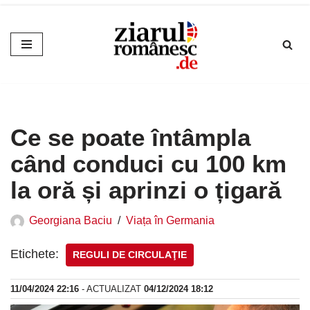
Sari
la
conținut
Ce se poate întâmpla
când conduci cu 100 km
la oră și aprinzi o țigară
Georgiana Baciu
Viața în Germania
Etichete:
REGULI DE CIRCULAŢIE
11/04/2024 22:16
- ACTUALIZAT
04/12/2024 18:12