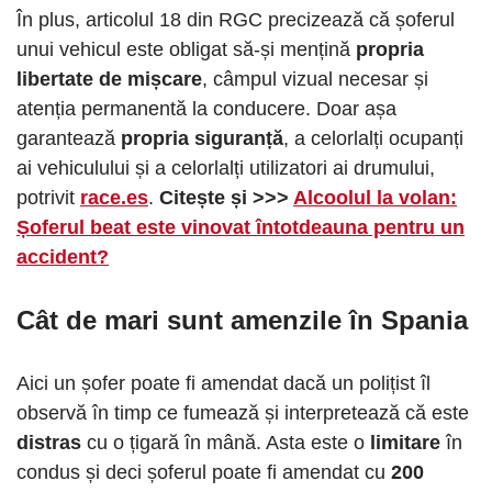
În plus, articolul 18 din RGC precizează că șoferul
unui vehicul este obligat să-și mențină
propria
libertate de mișcare
, câmpul vizual necesar și
atenția permanentă la conducere. Doar așa
garantează
propria siguranță
, a celorlalți ocupanți
ai vehiculului și a celorlalți utilizatori ai drumului,
potrivit
race.es
.
Citește și >>>
Alcoolul la volan:
Șoferul beat este vinovat întotdeauna pentru un
accident?
Cât de mari sunt amenzile în Spania
Aici un șofer poate fi amendat dacă un polițist îl
observă în timp ce fumează și interpretează că este
distras
cu o țigară în mână. Asta este o
limitare
în
condus și deci șoferul poate fi amendat cu
200