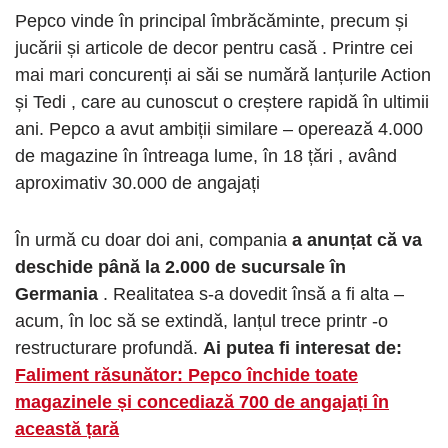
Pepco vinde în principal îmbrăcăminte, precum și
jucării și articole de decor pentru casă . Printre cei
mai mari concurenți ai săi se numără lanțurile Action
și Tedi , care au cunoscut o creștere rapidă în ultimii
ani. Pepco a avut ambiții similare – operează 4.000
de magazine în întreaga lume, în 18 țări , având
aproximativ 30.000 de angajați
În urmă cu doar doi ani, compania
a anunțat că va
deschide până la 2.000 de sucursale în
Germania
. Realitatea s-a dovedit însă a fi alta –
acum, în loc să se extindă, lanțul trece printr -o
restructurare profundă.
Ai putea fi interesat de:
Faliment răsunător: Pepco închide toate
magazinele și concediază 700 de angajați în
această țară