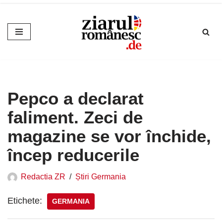
Sari
la
conținut
Pepco a declarat
faliment. Zeci de
magazine se vor închide,
încep reducerile
Redactia ZR
Știri Germania
Etichete:
GERMANIA