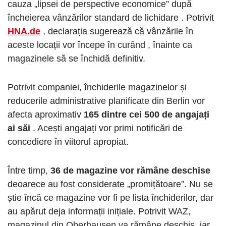
cauza „lipsei de perspective economice” după
încheierea vânzărilor standard de lichidare . Potrivit
HNA.de
, declarația sugerează că vânzările în
aceste locații vor începe în curând , înainte ca
magazinele să se închidă definitiv.
Potrivit companiei, închiderile magazinelor și
reducerile administrative planificate din Berlin vor
afecta aproximativ
165 dintre cei 500 de angajați
ai săi
. Acești angajați vor primi notificări de
concediere în viitorul apropiat.
Între timp,
36 de magazine vor rămâne deschise
deoarece au fost considerate „promițătoare”. Nu se
știe încă ce magazine vor fi pe lista închiderilor, dar
au apărut deja informații inițiale. Potrivit WAZ,
magazinul din Oberhausen va rămâne deschis, iar