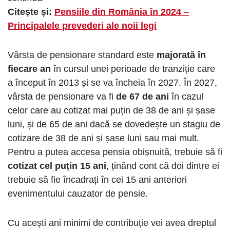
Citește și:
Pensiile din România în 2024 –
Principalele prevederi ale noii legi
Vârsta de pensionare standard este
majorată în
fiecare an
în cursul unei perioade de tranziție care
a început în 2013 și se va încheia în 2027. În 2027,
vârsta de pensionare va fi
de 67 de ani
în cazul
celor care au cotizat mai puțin de 38 de ani și șase
luni, și de 65 de ani dacă se dovedește un stagiu de
cotizare de 38 de ani și șase luni sau mai mult.
Pentru a putea accesa pensia obișnuită, trebuie să fi
cotizat cel puțin 15 ani
, ținând cont că doi dintre ei
trebuie să fie încadrați în cei 15 ani anteriori
evenimentului cauzator de pensie.
Cu acești ani minimi de contribuție vei avea dreptul