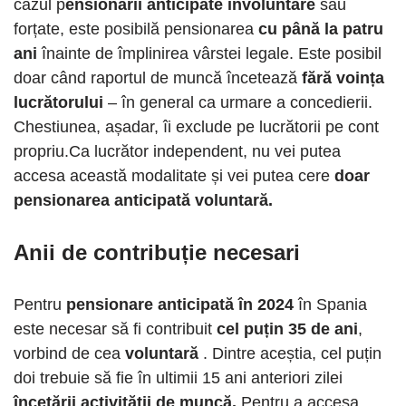
cazul p
ensionării anticipate involuntare
sau
forțate, este posibilă pensionarea
cu până la patru
ani
înainte de împlinirea vârstei legale. Este posibil
doar când raportul de muncă încetează
fără voința
lucrătorului
– în general ca urmare a concedierii.
Chestiunea, așadar, îi exclude pe lucrătorii pe cont
propriu.Ca lucrător independent, nu vei putea
accesa această modalitate și vei putea cere
doar
pensionarea anticipată voluntară.
Anii de contribuție necesari
Pentru
pensionare anticipată în 2024
în Spania
este necesar să fi contribuit
cel puțin 35 de ani
,
vorbind de cea
voluntară
. Dintre aceștia, cel puțin
doi trebuie să fie în ultimii 15 ani anteriori zilei
încetării activității de muncă.
Pentru a accesa