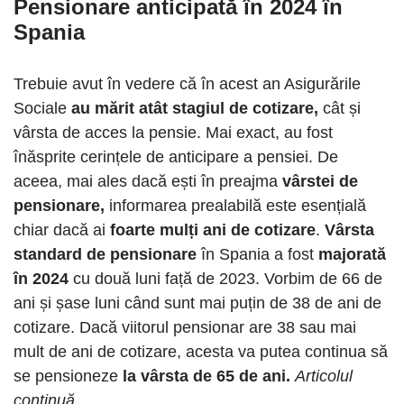
Pensionare anticipată în 2024 în
Spania
Trebuie avut în vedere că în acest an Asigurările
Sociale
au mărit atât stagiul de cotizare,
cât și
vârsta de acces la pensie. Mai exact, au fost
înăsprite cerințele de anticipare a pensiei. De
aceea, mai ales dacă ești în preajma
vârstei de
pensionare,
informarea prealabilă este esențială
chiar dacă ai
foarte mulți ani de cotizare
.
Vârsta
standard de pensionare
în Spania a fost
majorată
în 2024
cu două luni față de 2023. Vorbim de 66 de
ani și șase luni când sunt mai puțin de 38 de ani de
cotizare. Dacă viitorul pensionar are 38 sau mai
mult de ani de cotizare, acesta va putea continua să
se pensioneze
la vârsta de 65 de ani.
Articolul
continuă