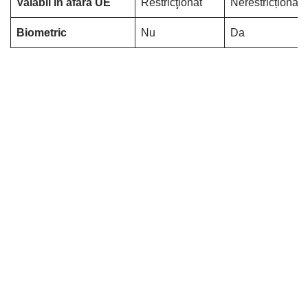
Valabil în afara UE
Restricţionat
Nerestricționat
Biometric
Nu
Da