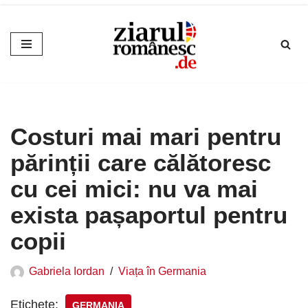
Sari
la
conținut
Costuri mai mari pentru
părinții care călătoresc
cu cei mici: nu va mai
exista pașaportul pentru
copii
Gabriela Iordan
Viața în Germania
Etichete:
GERMANIA