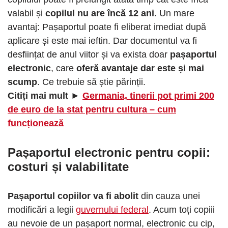
valabil și
copilul nu are încă 12 ani
. Un mare
avantaj: Pașaportul poate fi eliberat imediat după
aplicare și este mai ieftin. Dar documentul va fi
desființat de anul viitor și va exista doar
pașaportul
electronic
, care
oferă avantaje dar este și mai
scump
. Ce trebuie să știe părinții.
Citiți mai mult ►
Germania, tinerii pot primi 200
de euro de la stat pentru cultura – cum
funcționează
Pașaportul electronic pentru copii:
costuri și valabilitate
Pașaportul copiilor va fi abolit
din cauza unei
modificări a legii
guvernului federal
. Acum toți copiii
au nevoie de un pașaport normal, electronic cu cip,