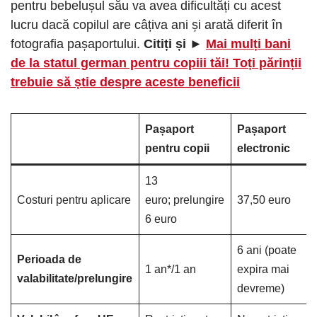
pentru bebelușul său va avea dificultăți cu acest
lucru dacă copilul are câțiva ani și arată diferit în
fotografia pașaportului.
Citiți și ►
Mai mulți bani
de la statul german pentru copiii tăi! Toți părinții
trebuie să știe despre aceste beneficii
Pașaport
Pașaport
pentru copii
electronic
13
Costuri pentru aplicare
euro; prelungire
37,50 euro
6 euro
6 ani (poate
Perioada de
1 an*/1 an
expira mai
valabilitate/prelungire
devreme)