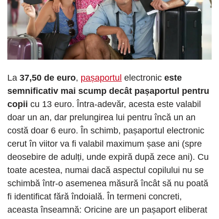
La
37,50 de euro
,
pașaportul
electronic
este
semnificativ mai scump decât pașaportul pentru
copii
cu 13 euro. Întra-adevăr, acesta este valabil
doar un an, dar prelungirea lui pentru încă un an
costă doar 6 euro. În schimb, pașaportul electronic
cerut în viitor va fi valabil maximum șase ani (spre
deosebire de adulți, unde expiră după zece ani). Cu
toate acestea, numai dacă aspectul copilului nu se
schimbă într-o asemenea măsură încât să nu poată
fi identificat fără îndoială. În termeni concreti,
aceasta înseamnă: Oricine are un pașaport eliberat