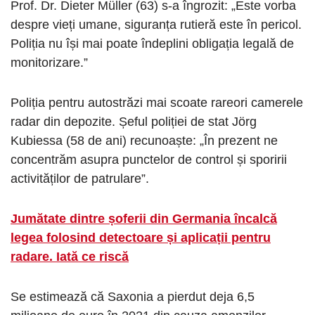
Prof. Dr. Dieter Müller (63) s-a îngrozit: „Este vorba
despre vieți umane, siguranța rutieră este în pericol.
Poliția nu își mai poate îndeplini obligația legală de
monitorizare.”
Poliția pentru autostrăzi mai scoate rareori camerele
radar din depozite. Șeful poliției de stat Jörg
Kubiessa (58 de ani) recunoaște: „În prezent ne
concentrăm asupra punctelor de control și sporirii
activităților de patrulare”.
Jumătate dintre șoferii din Germania încalcă
legea folosind detectoare și aplicații pentru
radare. Iată ce riscă
Se estimează că Saxonia a pierdut deja 6,5 ​​