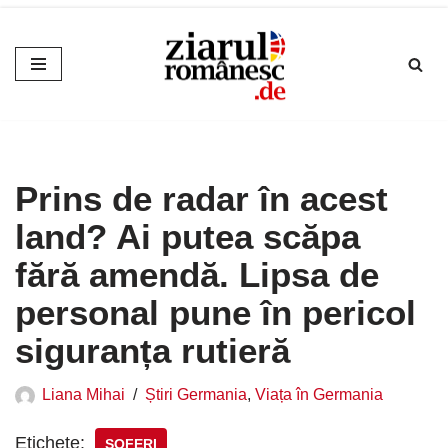
Sari
la
conținut
Prins de radar în acest
land? Ai putea scăpa
fără amendă. Lipsa de
personal pune în pericol
siguranța rutieră
Liana Mihai
Știri Germania
,
Viața în Germania
Etichete:
ȘOFERI