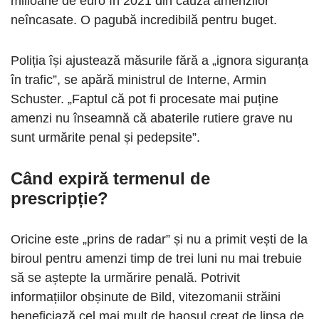
milioane de euro în 2021 din cauza amenzilor
neîncasate. O pagubă incredibilă pentru buget.
Poliția își ajustează măsurile fără a „ignora siguranța
în trafic”, se apără ministrul de Interne, Armin
Schuster. „Faptul că pot fi procesate mai puține
amenzi nu înseamnă că abaterile rutiere grave nu
sunt urmărite penal și pedepsite”.
Când expiră termenul de
prescripție?
Oricine este „prins de radar” și nu a primit vești de la
biroul pentru amenzi timp de trei luni nu mai trebuie
să se aștepte la urmărire penală. Potrivit
informațiilor obșinute de Bild, vitezomanii străini
beneficiază cel mai mult de haosul creat de lipsa de