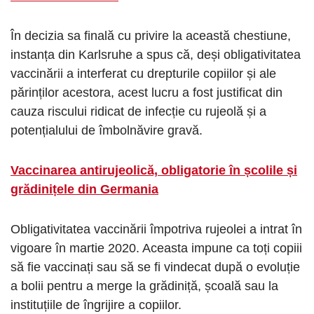
În decizia sa finală cu privire la această chestiune,
instanța din Karlsruhe a spus că, deși obligativitatea
vaccinării a interferat cu drepturile copiilor și ale
părinților acestora, acest lucru a fost justificat din
cauza riscului ridicat de infecție cu rujeolă și a
potențialului de îmbolnăvire gravă.
Vaccinarea antirujeolică, obligatorie în școlile și
grădinițele din Germania
Obligativitatea vaccinării împotriva rujeolei a intrat în
vigoare în martie 2020. Aceasta impune ca toți copiii
să fie vaccinați sau să se fi vindecat după o evoluție
a bolii pentru a merge la grădiniță, școală sau la
instituțiile de îngrijire a copiilor.