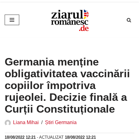
Sari
la
conținut
Germania menține
obligativitatea vaccinării
copiilor împotriva
rujeolei. Decizie finală a
Curții Constituționale
Liana Mihai
Știri Germania
18/08/2022 12:21
- ACTUALIZAT
18/08/2022 12:21