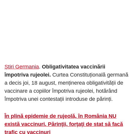
Știri Germania
.
Obligativitatea vaccinării
împotriva rujeolei.
Curtea Constituțională germană
a decis joi, 18 august, menținerea obligativității de
vaccinare a copiilor împotriva rujeolei, hotărând
împotriva unei contestații introduse de părinți.
În plină epidemie de rujeolă, în România NU
există vaccinuri. Părinţii, forţaţi de stat să facă
trafic cu vaccinuri