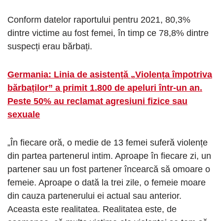
Conform datelor raportului pentru 2021, 80,3%
dintre victime au fost femei, în timp ce 78,8% dintre
suspecți erau bărbați.
Germania: Linia de asistență „Violența împotriva
bărbaților” a primit 1.800 de apeluri într-un an.
Peste 50% au reclamat agresiuni fizice sau
sexuale
„În fiecare oră, o medie de 13 femei suferă violențe
din partea partenerul intim. Aproape în fiecare zi, un
partener sau un fost partener încearcă să omoare o
femeie. Aproape o dată la trei zile, o femeie moare
din cauza partenerului ei actual sau anterior.
Aceasta este realitatea. Realitatea este, de