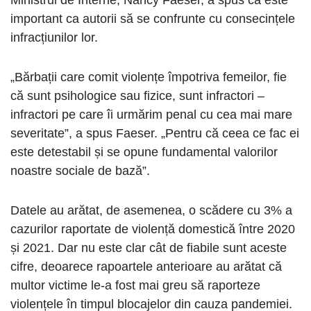
Ministrul de Interne, Nancy Faeser, a spus că este
important ca autorii să se confrunte cu consecințele
infracțiunilor lor.
„Bărbații care comit violențe împotriva femeilor, fie
că sunt psihologice sau fizice, sunt infractori –
infractori pe care îi urmărim penal cu cea mai mare
severitate”, a spus Faeser. „Pentru că ceea ce fac ei
este detestabil și se opune fundamental valorilor
noastre sociale de bază”.
Datele au arătat, de asemenea, o scădere cu 3% a
cazurilor raportate de violență domestică între 2020
și 2021. Dar nu este clar cât de fiabile sunt aceste
cifre, deoarece rapoartele anterioare au arătat că
multor victime le-a fost mai greu să raporteze
violențele în timpul blocajelor din cauza pandemiei.