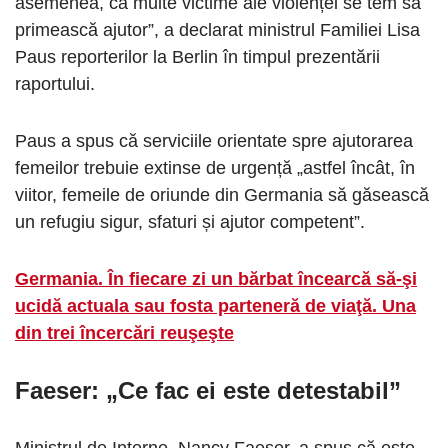
asemenea, că multe victime ale violenței se tem să
primească ajutor”, a declarat ministrul Familiei Lisa
Paus reporterilor la Berlin în timpul prezentării
raportului.
Paus a spus că serviciile orientate spre ajutorarea
femeilor trebuie extinse de urgență „astfel încât, în
viitor, femeile de oriunde din Germania să găsească
un refugiu sigur, sfaturi și ajutor competent”.
Germania. În fiecare zi un bărbat încearcă să-şi
ucidă actuala sau fosta parteneră de viaţă. Una
din trei încercări reuşeşte
Faeser: „Ce fac ei este detestabil”