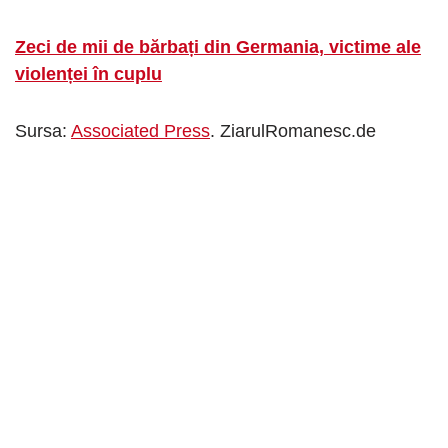
Zeci de mii de bărbați din Germania, victime ale
violenței în cuplu
Sursa:
Associated Press
. ZiarulRomanesc.de