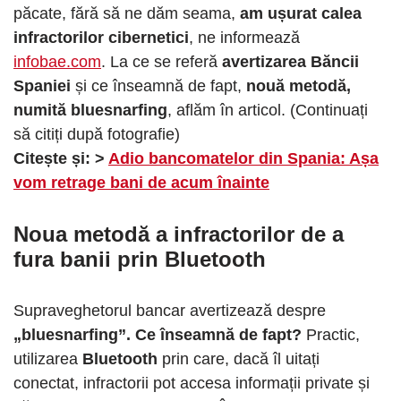
păcate, fără să ne dăm seama,
am ușurat calea
infractorilor cibernetici
, ne informează
infobae.com
. La ce se referă
avertizarea Băncii
Spaniei
și ce înseamnă de fapt,
nouă metodă,
numită bluesnarfing
, aflăm în articol. (Continuați
să citiți după fotografie)
Citește și: >
Adio bancomatelor din Spania: Așa
vom retrage bani de acum înainte
Noua metodă a infractorilor de a
fura banii prin Bluetooth
Supraveghetorul bancar avertizează despre
„bluesnarfing”. Ce înseamnă de fapt?
Practic,
utilizarea
Bluetooth
prin care, dacă îl uitați
conectat, infractorii pot accesa informații private și