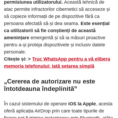
permisiunea utilizatorului.
Această tehnică de
atac permite infractorilor cibernetici să acceseze și
să copieze informații de pe dispozitive fără ca
persoana afectată să-și dea seama.
Este esențial
ca utilizatorii să fie conștienți de această
amenințare
emergentă și să ia măsuri proactive
pentru a-și proteja dispozitivele și inclusiv datele
personale.
Citește și: >
Truc WhatsApp pentru a vă elibera
memoria telefonului: Iată setarea simplă
„Cererea de autorizare nu este
întotdeauna îndeplinită”
În cazul sistemului de operare
iOS la Apple
, acesta
oferă aplicația AirDrop prin care toate tipurile de
fișiere pot fi trimise instantaneu prin Bluetooth, atâta