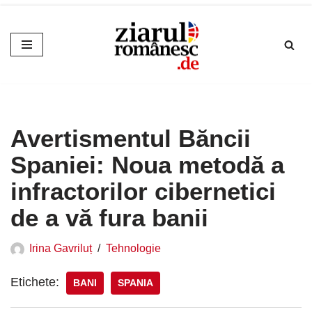
Sari
la
conținut
Avertismentul Băncii
Spaniei: Noua metodă a
infractorilor cibernetici
de a vă fura banii
Irina Gavriluț
Tehnologie
Etichete:
BANI
SPANIA