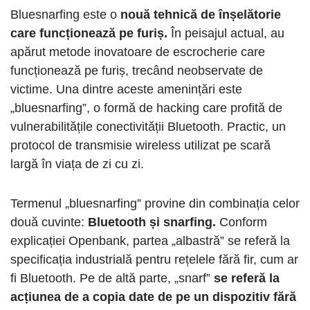
Bluesnarfing este o
nouă tehnică de înșelătorie
care funcționează pe furiș.
În peisajul actual, au
apărut metode inovatoare de escrocherie care
funcționează pe furiș, trecând neobservate de
victime. Una dintre aceste amenințări este
„bluesnarfing”, o formă de hacking care profită de
vulnerabilitățile conectivității Bluetooth. Practic, un
protocol de transmisie wireless utilizat pe scară
largă în viața de zi cu zi.
Termenul „bluesnarfing” provine din combinația celor
două cuvinte:
Bluetooth și snarfing.
Conform
explicației Openbank, partea „albastră” se referă la
specificația industrială pentru rețelele fără fir, cum ar
fi Bluetooth. Pe de altă parte, „snarf”
se referă la
acțiunea de a copia date de pe un dispozitiv fără