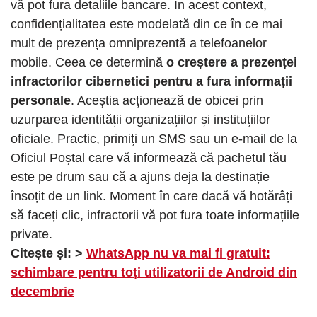
vă pot fura detaliile bancare. În acest context,
confidențialitatea este modelată din ce în ce mai
mult de prezența omniprezentă a telefoanelor
mobile. Ceea ce determină
o creștere a prezenței
infractorilor cibernetici pentru a fura informații
personale
. Aceștia acționează de obicei prin
uzurparea identității organizațiilor și instituțiilor
oficiale. Practic, primiți un SMS sau un e-mail de la
Oficiul Poștal care vă informează că pachetul tău
este pe drum sau că a ajuns deja la destinație
însoțit de un link. Moment în care dacă vă hotărâți
să faceți clic, infractorii vă pot fura toate informațiile
private.
Citește și: >
WhatsApp nu va mai fi gratuit:
schimbare pentru toți utilizatorii de Android din
decembrie