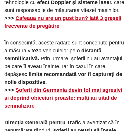
tehnologie cu
efect Doppler și sisteme laser,
care
sunt responsabile de măsurarea vitezei mașinilor.
>>>
Cafeaua nu are un gust bun? Iată 3 greșeli
frecvente de pregătire
În consecință, aceste radare sunt concepute pentru
a măsura viteza vehiculelor pe o
distanță
semnificativă.
Prin urmare, șoferii nu au avantajul
pe care îl aveau înainte. Iar în cazul în care
depășes
c limita recomandată vor fi capturați de
noile dispozitive.
>>>
Șoferii din Germania devin tot mai agresivi
și deprind obiceiuri proaste: mulți au uitat de
semnalizare
Direcția Generală pentru Trafic
a avertizat că în
nenumărate rânduri,
șoferii au reușit să înșele