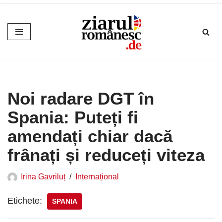
Sari
la
conținut
Noi radare DGT în
Spania: Puteți fi
amendați chiar dacă
frânați și reduceți viteza
Irina Gavriluț
Internațional
Etichete:
SPANIA