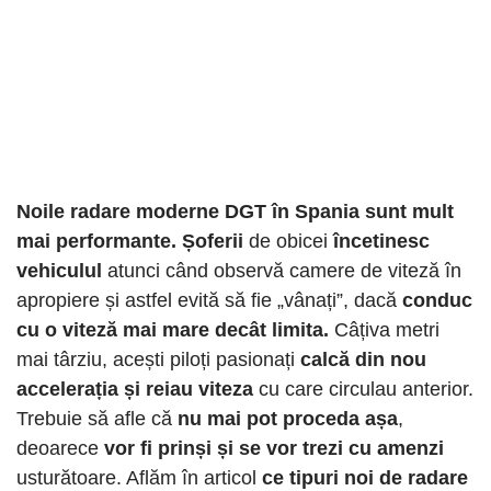
Noile radare moderne DGT în Spania sunt mult
mai performante. Șoferii
de obicei
încetinesc
vehiculul
atunci când observă camere de viteză în
apropiere și astfel evită să fie „vânați”, dacă
conduc
cu o viteză mai mare decât limita.
Câțiva metri
mai târziu, acești piloți pasionați
calcă din nou
accelerația și reiau viteza
cu care circulau anterior.
Trebuie să afle că
nu mai pot proceda așa
,
deoarece
vor fi prinși și se vor trezi cu amenzi
usturătoare. Aflăm în articol
ce tipuri noi de radare