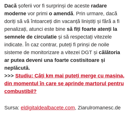
Dacă
șoferii vor fi surprinși de aceste
radare
moderne
vor primi
o amendă
. Prin urmare, dacă
doriți să vă întoarceți din vacanță liniștiți și fără a fi
penalizați, atunci este bine
să fiți foarte atenți la
semnele de circulatie
și să respectați vitezele
indicate. În caz contrar, puteți fi prinși de noile
sisteme de monitorizare a vitezei DGT și
călătoria
ar putea deveni una foarte costisitoare și
neplăcută.
>>>
Studiu: Câți km mai puteți merge cu mașina,
din momentul în care se aprinde martorul pentru
combustibil?
Sursa:
eldigitaldealbacete.com
, Ziarulromanesc.de