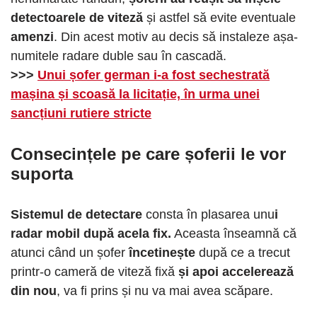
detectoarele de viteză
și astfel să evite eventuale
amenzi
. Din acest motiv au decis să instaleze așa-
numitele radare duble sau în cascadă.
>>>
Unui șofer german i-a fost sechestrată
mașina și scoasă la licitație, în urma unei
sancțiuni rutiere stricte
Consecințele pe care șoferii le vor
suporta
Sistemul de detectare
consta în plasarea unu
i
radar mobil după acela fix.
Aceasta înseamnă că
atunci când un șofer
încetinește
după ce a trecut
printr-o cameră de viteză fixă
​​și apoi accelerează
din nou
, va fi prins și nu va mai avea scăpare.