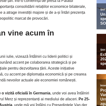
ceste țări. Într-o conferință de presă la Palatul
portanța consolidării relațiilor economice bilaterale,
a atrage investiții majore și de a-și întări prezența
eopolitic marcat de provocări.
an vine acum în
ii iulie, vizează întâlniri cu liderii politici și
 punând accent pe colaborarea strategică și pe
le pentru dezvoltarea țării. Aceste inițiative
, cu accent pe diplomația economică și pe crearea
undă nevoilor actuale ale economiei românești.
 o vizită oficială în Germania
, unde voi avea întâlniri
ul Merz și reprezentanți ai mediului de afaceri.
Pe 25-
 Austria
, unde mă voi întâlni cu Președintele Van der