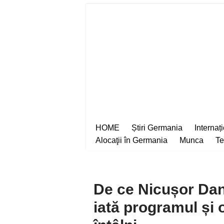
Sari
la
conținut
HOME
Știri Germania
Internaț
Alocaţii în Germania
Munca
Te
De ce Nicușor Dan
iată programul și o