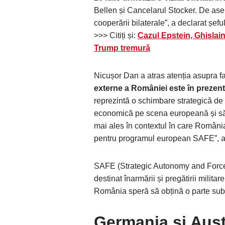
Bellen și Cancelarul Stocker. De ase
cooperării bilaterale”, a declarat șeful
>>> Citiți și:
Cazul Epstein, Ghislai
Trump tremură
Nicușor Dan a atras atenția asupra f
externe a României este în prezen
reprezintă o schimbare strategică de 
economică pe scena europeană și să 
mai ales în contextul în care România
pentru programul european SAFE”, a 
SAFE (Strategic Autonomy and Force
destinat înarmării și pregătirii militar
România speră să obțină o parte subs
Germania și Austr