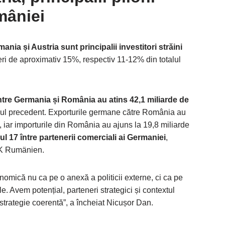
mâniei
ania și Austria sunt principalii investitori străini
eri de aproximativ 15%, respectiv 11-12% din totalul
tre Germania și România au atins 42,1 miliarde de
anul precedent. Exporturile germane către România au
, iar importurile din România au ajuns la 19,8 miliarde
ul 17 între partenerii comerciali ai Germaniei
,
AHK Rumänien.
nomică nu ca pe o anexă a politicii externe, ci ca pe
le. Avem potențial, parteneri strategici și contextul
 strategie coerentă”, a încheiat Nicușor Dan.