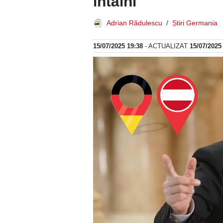
întâlni
Adrian Rădulescu
Știri Germania
15/07/2025 19:38
- ACTUALIZAT
15/07/2025