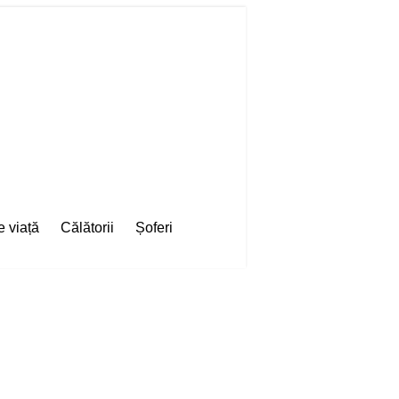
e viață
Călătorii
Șoferi