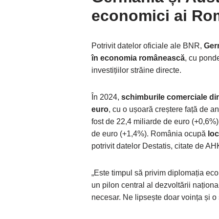
economici ai Ro
Potrivit datelor oficiale ale BNR,
Germ
în economia românească
, cu pond
investițiilor străine directe.
În 2024,
schimburile comerciale din
euro
, cu o ușoară creștere față de 
fost de 22,4 miliarde de euro (+0,6%)
de euro (+1,4%). România ocupă
loc
potrivit datelor Destatis, citate de 
„Este timpul să privim diplomația eco
un pilon central al dezvoltării naționa
necesar. Ne lipsește doar voința și o