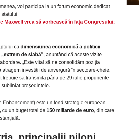
menea, voi participa la un forum economic dedicat
 statului.
ne Maxwell vrea să vorbească în fața Congresului:
aptului că
dimensiunea economică a politicii
t „extrem de slabă”
, anunțând că aceste vizite
abordare. „Este vital să ne consolidăm poziția
atragem investiții de anvergură în sectoare-cheie,
 trebuie să transmită până pe 29 iulie propunerile
subliniat președintele.
 Enhancement) este un fond strategic european
e, cu un buget total de
150 miliarde de euro
, din care
tanțială.
ia, principalii piloni