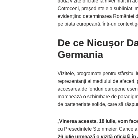
două vizite oficiale la nivel înalt în a
Cotroceni, președintele a subliniat im
evidențiind determinarea României de 
pe piața europeană, într-un context g
De ce Nicușor D
Germania
Vizitele, programate pentru sfârșitul lun
reprezentanți ai mediului de afaceri,
accesarea de fonduri europene esenția
marchează o schimbare de paradigmă
de parteneriate solide, care să răsp
„
Vinerea aceasta, 18 iulie, vom face
cu Președintele Steinmeier, Cancelar
26 iulie urmează o vizită oficială în