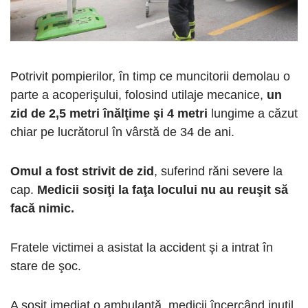
Potrivit pompierilor, în timp ce muncitorii demolau o
parte a acoperişului, folosind utilaje mecanice,
un
zid de 2,5 metri înălţime şi 4 metri
lungime a căzut
chiar pe lucrătorul în vârstă de 34 de ani.
Omul a fost strivit de zid
, suferind răni severe la
cap.
Medicii sosiţi la faţa locului nu au reuşit să
facă nimic.
Fratele victimei a asistat la accident şi a intrat în
stare de şoc.
A sosit imediat o ambulanţă, medicii încercând inutil