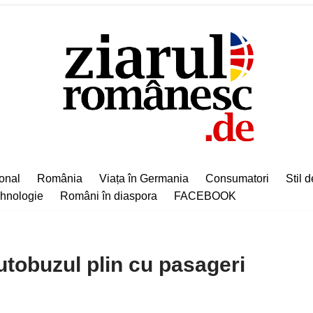
ional
România
Viața în Germania
Consumatori
Stil d
hnologie
Români în diaspora
FACEBOOK
utobuzul plin cu pasageri