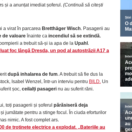
rs și a anunțat imediat șoferul.
(Continuă să citești
i a virat în parcarea
Bretthäger Wisch
. Pasagerii au
e de valoare
înainte ca
incendiul să se extindă.
 pompierii a trebuit să-și ia apa de la
Upahl
.
luat foc lângă Dresda, un pod al autostrăzii A17 a
erit
după inhalarea de fum
. A trebuit să fie dus la
ostock, Isabel Wenzel, într-un interviu pentru
BILD.
Un
suferit șoc,
ceilalți pasageri
nu au suferit răni.
i, toți pasagerii și șoferul
părăsiseră deja
și jumătate pentru a stinge focul. În ciuda eforturilor
as nimic. A fost complet ars.
 de trotinete electrice a explodat. „Bateriile au