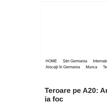
Sari
la
conținut
HOME
Știri Germania
Internaț
Alocaţii în Germania
Munca
Te
Teroare pe A20: A
ia foc