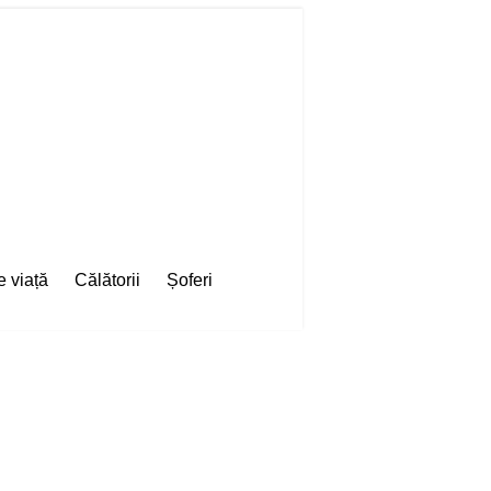
e viață
Călătorii
Șoferi