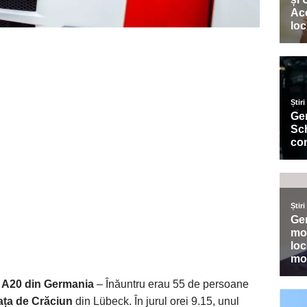
 A20 din Germania
– Înăuntru erau 55 de persoane
iața de Crăciun
din Lübeck. În jurul orei 9.15, unul