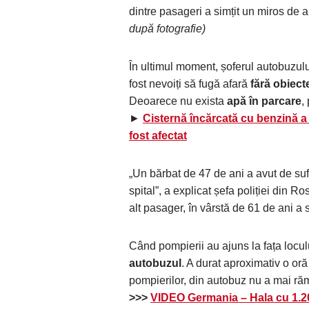
dintre pasageri a simțit un miros de a
după fotografie)
În ultimul moment, șoferul autobuzulu
fost nevoiți să fugă afară
fără obiect
Deoarece nu exista
apă în parcare
,
►
Cisternă încărcată cu benzină a 
fost afectat
„Un bărbat de 47 de ani a avut de suf
spital”, a explicat șefa poliției din R
alt pasager, în vârstă de 61 de ani a 
Când pompierii au ajuns la fața loculu
autobuzul
. A durat aproximativ o oră 
pompierilor, din autobuz nu a mai răm
>>>
VIDEO Germania – Hala cu 1.200