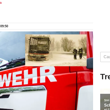
ia
 09:50
Tr