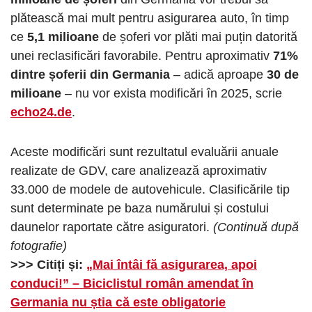
plătească mai mult pentru asigurarea auto, în timp
ce
5,1 milioane
de șoferi vor plăti mai puțin datorită
unei reclasificări favorabile. Pentru aproximativ
71%
dintre șoferii din Germania
– adică aproape
30 de
milioane
– nu vor exista modificări în 2025, scrie
echo24.de
.
Aceste modificări sunt rezultatul evaluării anuale
realizate de GDV, care analizează aproximativ
33.000 de modele de autovehicule. Clasificările tip
sunt determinate pe baza numărului și costului
daunelor raportate către asiguratori.
(Continuă după
fotografie)
>>> Citiți și:
„Mai întâi fă asigurarea, apoi
conduci!” – Biciclistul român amendat în
Germania nu știa că este obligatorie