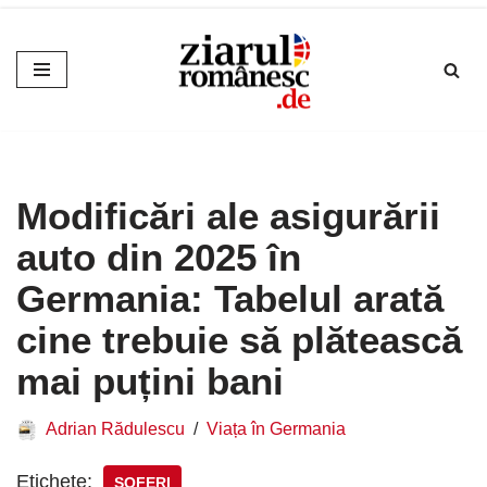
Sari
la
conținut
Modificări ale asigurării
auto din 2025 în
Germania: Tabelul arată
cine trebuie să plătească
mai puțini bani
Adrian Rădulescu
Viața în Germania
Etichete:
ȘOFERI