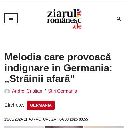
Sari
la
conținut
Melodia care provoacă
indignare în Germania:
„Străinii afară”
Andrei Cristian
Știri Germania
Etichete:
GERMANIA
29/05/2024 11:48
- ACTUALIZAT
04/09/2025 09:55