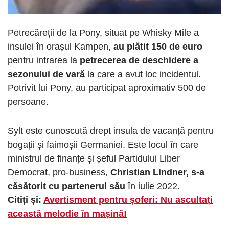
Petrecăreții de la Pony, situat pe Whisky Mile a
insulei în orașul Kampen,
au plătit 150 de euro
pentru intrarea la
petrecerea de deschidere a
sezonului de vară
la care a avut loc incidentul.
Potrivit lui Pony, au participat aproximativ 500 de
persoane.
Sylt este cunoscută drept insula de vacanță pentru
bogații și faimoșii Germaniei. Este locul în care
ministrul de finanțe și șeful Partidului Liber
Democrat, pro-business,
Christian Lindner, s-a
căsătorit cu partenerul său
în iulie 2022.
Citiți și:
Avertisment pentru șoferi: Nu ascultați
această melodie în mașină!