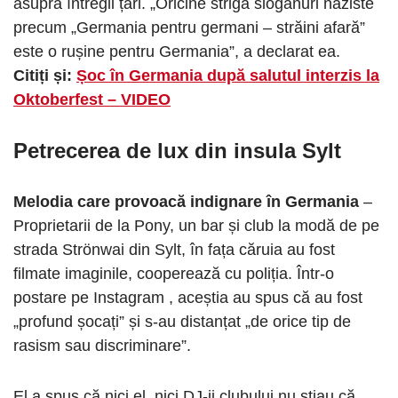
asupra întregii țări. „Oricine strigă sloganuri naziste
precum „Germania pentru germani – străini afară”
este o rușine pentru Germania”, a declarat ea.
Citiți și:
Șoc în Germania după salutul interzis la
Oktoberfest – VIDEO
Petrecerea de lux din insula Sylt
Melodia care provoacă indignare în Germania
–
Proprietarii de la Pony, un bar și club la modă de pe
strada Strönwai din Sylt, în fața căruia au fost
filmate imaginile, cooperează cu poliția. Într-o
postare pe Instagram , aceștia au spus că au fost
„profund șocați” și s-au distanțat „de orice tip de
rasism sau discriminare”.
El a spus că nici el, nici DJ-ii clubului nu știau că