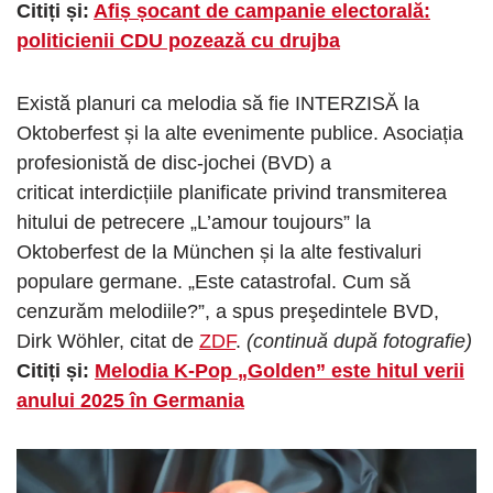
Citiți și:
Afiș șocant de campanie electorală:
politicienii CDU pozează cu drujba
Există planuri ca melodia să fie INTERZISĂ la
Oktoberfest și la alte evenimente publice. Asociația
profesionistă de disc-jochei (BVD) a
criticat interdicțiile planificate privind transmiterea
hitului de petrecere „L’amour toujours” la
Oktoberfest de la München și la alte festivaluri
populare germane. „Este catastrofal. Cum să
cenzurăm melodiile?”, a spus preşedintele BVD,
Dirk Wöhler, citat de
ZDF
.
(continuă după fotografie)
Citiți și:
Melodia K-Pop „Golden” este hitul verii
anului 2025 în Germania