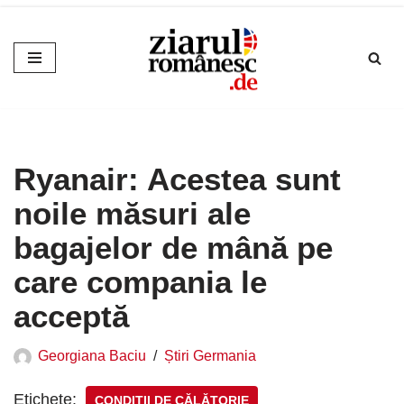
Sari
la
conținut
Ryanair: Acestea sunt
noile măsuri ale
bagajelor de mână pe
care compania le
acceptă
Georgiana Baciu
Știri Germania
Etichete:
CONDIŢII DE CĂLĂTORIE