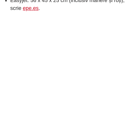
Easyjet: 56 x 45 x 25 cm (inclusiv mânere și roți),
scrie
epe.es
.