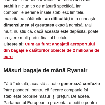
stabilit
niciun tip de măsură specifică, iar
companiile aeriene însele stabilesc limitele,
majoritatea călătorilor
au dificultăți
în a cunoaște
dimensiunea și greutatea
exactă admisă. Mai
mult, nu știu că, dacă aceasta este depășită, poate
creștere mult prețul final al biletului.
Citește și:
Cum au furat angajații aeroportului
din bagajele călătorilor obiecte de 2 milioane de
euro
Măsuri bagaje de mână
Ryanair
Fără îndoială, această situație
generează confuzie
între pasageri, pentru că fiecare companie își
stabilește propriile măsuri și prețuri. De aceea,
Parlamentul European a prezentat o petiție pentru