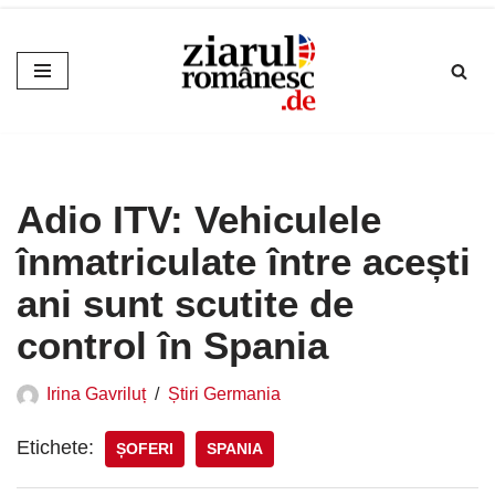
Sari
la
conținut
Adio ITV: Vehiculele
înmatriculate între acești
ani sunt scutite de
control în Spania
Irina Gavriluț
Știri Germania
Etichete:
ȘOFERI
SPANIA