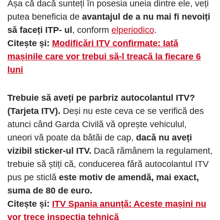
Așa că dacă sunteți în posesia uneia dintre ele, veți
putea beneficia de
avantajul de a nu mai fi nevoiți
să faceți ITP- ul
, conform
elperiodico
.
Citește și:
Modificări ITV confirmate: Iată
mașinile care vor trebui să-l treacă la fiecare 6
luni
Trebuie să aveți pe parbriz autocolantul ITV?
(Tarjeta ITV).
Deși nu este ceva ce se verifică des
atunci când Garda Civilă vă oprește vehiculul,
uneori vă poate da bătăi de cap,
dacă nu aveți
vizibil sticker-ul ITV.
Dacă rămânem la regulament,
trebuie să știți că, conducerea fără autocolantul ITV
pus pe sticlă
este motiv de amendă, mai exact,
suma de 80 de euro.
Citește și:
ITV Spania anunță: Aceste mașini nu
vor trece inspecția tehnică