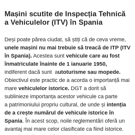
Mașini scutite de Inspecția Tehnică
a Vehiculelor (ITV) în Spania
Deși poate părea ciudat, să știți că de ceva vreme,
unele mașini nu mai trebuie să treacă de ITP (ITV
în Spania).
Acestea sunt
vehicule care au fost
înmatriculate înainte de 1 ianuarie 1950,
indiferent dacă sunt a
utoturisme sau mopede.
Obiectivul este practic de a acorda o importanță mai
mare
vehiculelor istorice.
DGT a dorit să
sublinieze importanța acestor vehicule ca parte
a patrimoniului propriu cultural, de unde și
intenția
de a crește numărul de vehicule istorice în
Spania
. În acest scop, noile reglementări oferă un
avantaj mai mare celor clasificate ca fiind istorice.