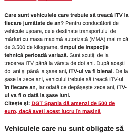
Care sunt vehiculele care trebuie să treacă ITV la
fiecare jumătate de an?
Pentru conducătorii de
vehicule ușoare, cele destinate transportului de
mărfuri cu masa maximă autorizată (MMA) mai mică
de 3.500 de kilograme,
timpul de inspecție
tehnică perioadă variază.
Sunt scutiți de la
trecerea ITV până la vârsta de doi ani. După acești
doi ani și până la șase ani
, ITV-ul va fi bienal
. De la
șase la zece ani, vehiculul trebuie să treacă ITV-ul
în fiecare an
, iar odată ce depășește zece ani,
ITV-
ul va fi o dată la șase luni.
Citește și:
DGT Spania dă amenzi de 500 de
euro, dacă aveți acest lucru în mașină
Vehiculele care nu sunt obligate să