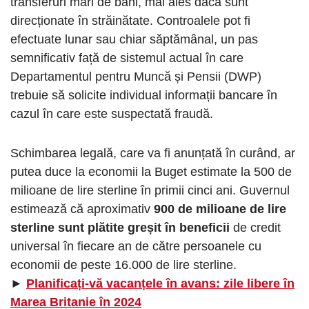
transferuri mari de bani, mai ales dacă sunt
direcționate în străinătate. Controalele pot fi
efectuate lunar sau chiar săptămânal, un pas
semnificativ față de sistemul actual în care
Departamentul pentru Muncă și Pensii (DWP)
trebuie să solicite individual informații bancare în
cazul în care este suspectată fraudă.
Schimbarea legală, care va fi anunțată în curând, ar
putea duce la economii la Buget estimate la 500 de
milioane de lire sterline în primii cinci ani. Guvernul
estimează că aproximativ
900 de milioane de lire
sterline sunt plătite greșit în beneficii
de credit
universal în fiecare an de către persoanele cu
economii de peste 16.000 de lire sterline.
►
Planificați-vă vacanțele în avans: zile libere în
Marea Britanie în 2024