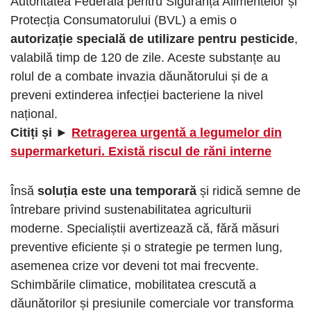
Autoritatea Federală pentru Siguranța Alimentelor și
Protecția Consumatorului (BVL) a emis o
autorizație specială de utilizare pentru pesticide
,
valabilă timp de 120 de zile. Aceste substanțe au
rolul de a combate invazia dăunătorului și de a
preveni extinderea infecției bacteriene la nivel
național.
Citiți și ►
Retragerea urgentă a legumelor din
supermarketuri. Există riscul de răni interne
Însă
soluția este una temporară
și ridică semne de
întrebare privind sustenabilitatea agriculturii
moderne. Specialiștii avertizează că, fără măsuri
preventive eficiente și o strategie pe termen lung,
asemenea crize vor deveni tot mai frecvente.
Schimbările climatice, mobilitatea crescută a
dăunătorilor și presiunile comerciale vor transforma