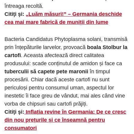
întreaga recoltă.
Citiţi şi:
„Luăm măsuri!” – Germania deschide
cea mai mare fabrică de muniții din lume
Bacteria Candidatus Phytoplasma solani, transmisă
prin înțepăturile larvelor, provoacă
boala Stolbur la
cartofi
. Aceasta afectează direct calitatea
produsului: scade conținutul de amidon și face ca
tuberculii să capete pete maronii
în timpul
procesării. Chiar dacă aceste cartofi nu sunt
periculoși pentru consumul uman, aspectul lor
inestetic îi face greu de vândut, mai ales când vine
vorba de chipsuri sau cartofi prăjiți.
Citiţi şi:
Inflația revine în Germania: De ce cresc
din nou prețurile și ce înseamnă pentru
consumatori