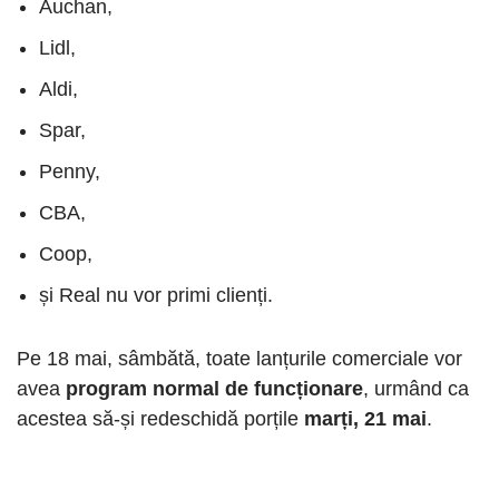
Auchan,
Lidl,
Aldi,
Spar,
Penny,
CBA,
Coop,
și Real nu vor primi clienți.
Pe 18 mai, sâmbătă, toate lanțurile comerciale vor
avea
program normal de funcționare
, urmând ca
acestea să-și redeschidă porțile
marți, 21 mai
.