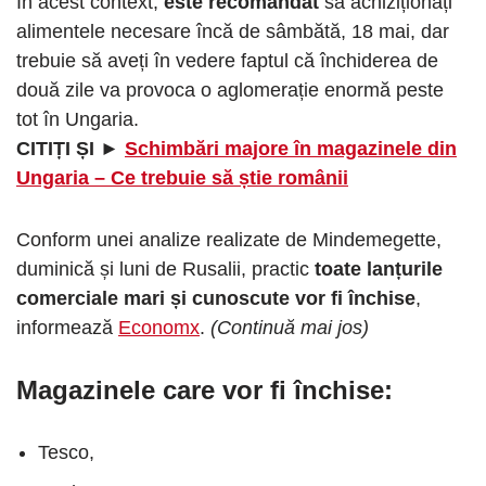
În acest context,
este recomandat
să achiziționați
alimentele necesare încă de sâmbătă, 18 mai, dar
trebuie să aveți în vedere faptul că închiderea de
două zile va provoca o aglomerație enormă peste
tot în Ungaria.
CITIȚI ȘI ►
Schimbări majore în magazinele din
Ungaria – Ce trebuie să știe românii
Conform unei analize realizate de Mindemegette,
duminică și luni de Rusalii, practic
toate lanțurile
comerciale mari și cunoscute vor fi închise
,
informează
Economx
.
(Continuă mai jos)
Magazinele care vor fi închise:
Tesco,