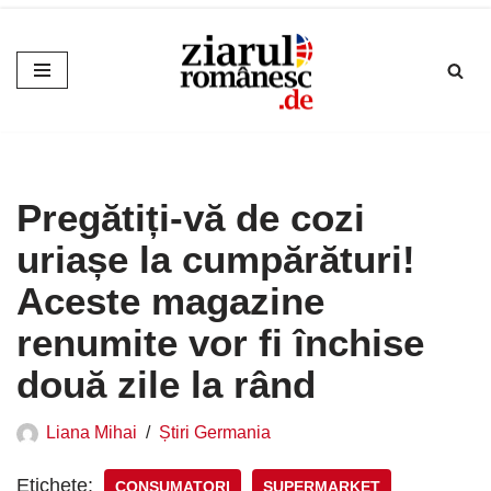
Sari
la
conținut
Pregătiți-vă de cozi
uriașe la cumpărături!
Aceste magazine
renumite vor fi închise
două zile la rând
Liana Mihai
Știri Germania
Etichete:
CONSUMATORI
SUPERMARKET