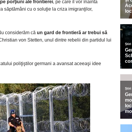
e porţiuni ale frontierei
, pe care îl vor înainta
 săptămâni cu o soluţie la criza imigranţilor,
. Nu considerăm că
un gard de frontieră ar trebui să
Christian von Stetten, unul dintre rebelii din partidul lui
tului poliţiştilor germani a avansat aceeaşi idee