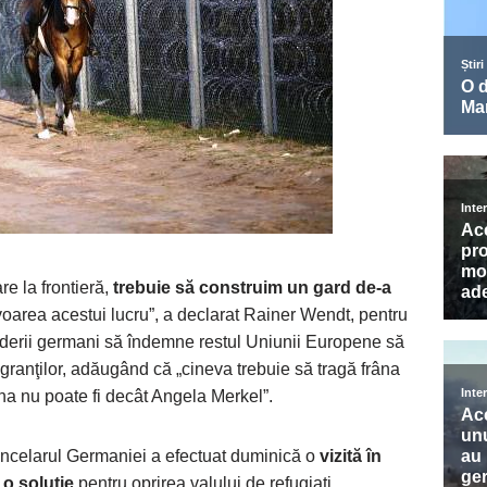
e la frontieră,
trebuie să construim un gard de-a
voarea acestui lucru”, a declarat Rainer Wendt, pentru
liderii germani să îndemne restul Uniunii Europene să
granţilor, adăugând că „cineva trebuie să tragă frâna
a nu poate fi decât Angela Merkel”.
 cancelarul Germaniei a efectuat duminică o
vizită în
o soluţie
pentru oprirea valului de refugiaţi.