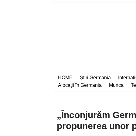
Sari
la
conținut
HOME
Știri Germania
Internaț
Alocaţii în Germania
Munca
Te
„Înconjurăm Germ
propunerea unor 