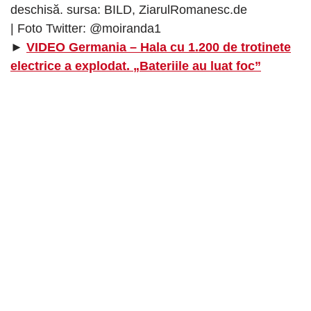
deschisă. sursa: BILD, ZiarulRomanesc.de
| Foto Twitter: @moiranda1
►
VIDEO Germania – Hala cu 1.200 de trotinete
electrice a explodat. „Bateriile au luat foc”