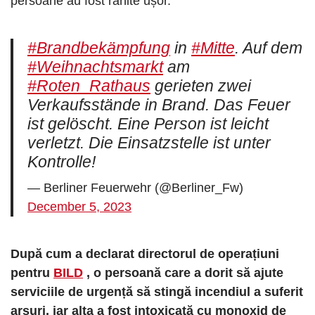
persoane au fost rănite ușor.
#Brandbekämpfung
in
#Mitte
. Auf dem
#Weihnachtsmarkt
am
#Roten_Rathaus
gerieten zwei
Verkaufsstände in Brand. Das Feuer
ist gelöscht. Eine Person ist leicht
verletzt. Die Einsatzstelle ist unter
Kontrolle!
— Berliner Feuerwehr (@Berliner_Fw)
December 5, 2023
După cum a declarat directorul de operațiuni
pentru
BILD
, o persoană care a dorit să ajute
serviciile de urgență să stingă incendiul a suferit
arsuri, iar alta a fost intoxicată cu monoxid de