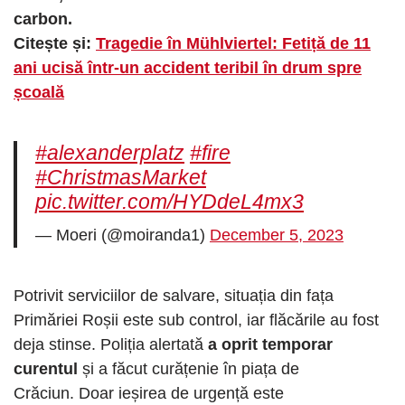
carbon.
Citește și:
Tragedie în Mühlviertel: Fetiță de 11
ani ucisă într-un accident teribil în drum spre
școală
#alexanderplatz
#fire
#ChristmasMarket
pic.twitter.com/HYDdeL4mx3
— Moeri (@moiranda1)
December 5, 2023
Potrivit serviciilor de salvare, situația din fața
Primăriei Roșii este sub control, iar flăcările au fost
deja stinse. Poliția alertată
a oprit temporar
curentul
și a făcut curățenie în piața de
Crăciun. Doar ieșirea de urgență este