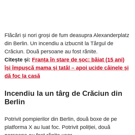
Flăcări și nori groși de fum deasupra Alexanderplatz
din Berlin. Un incendiu a izbucnit la Târgul de
Crăciun. Două persoane au fost rănite.
Citește și:
Franța în stare de șoc: băiat (15 ani)
își împușcă mama și tatăl – apoi ucide câinele și
dă foc la casă
Incendiu la un târg de Crăciun din
Berlin
Potrivit pompierilor din Berlin, două boxe de pe
platforma X au luat foc. Potrivit poliției, două