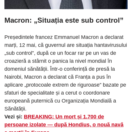
Macron: „Situația este sub control”
Președintele francez Emmanuel Macron a declarat
marți, 12 mai, că guvernul are situația hantavirusului
„sub control”, după ce un focar rar pe un vas de
croazieră a stârnit o panica la nivel mondial în
domeniul sănătății. Într-o conferință de presă la
Nairobi, Macron a declarat că Franța a pus în
aplicare „protocoale extrem de riguroase” bazate pe
sfaturi de specialitate și a cerut o coordonare
europeană puternică cu Organizația Mondială a
Sănătății.
Vezi și:
BREAKING: Un mort și 1.700 de
persoane izolate — după Hondius, o nouă navă