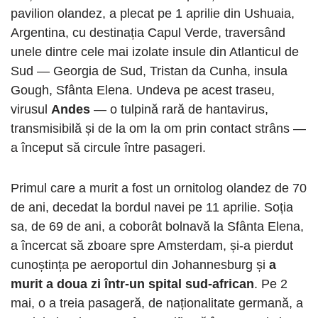
pavilion olandez, a plecat pe 1 aprilie din Ushuaia,
Argentina, cu destinația Capul Verde, traversând
unele dintre cele mai izolate insule din Atlanticul de
Sud — Georgia de Sud, Tristan da Cunha, insula
Gough, Sfânta Elena. Undeva pe acest traseu,
virusul
Andes
— o tulpină rară de hantavirus,
transmisibilă și de la om la om prin contact strâns —
a început să circule între pasageri.
Primul care a murit a fost un ornitolog olandez de 70
de ani, decedat la bordul navei pe 11 aprilie. Soția
sa, de 69 de ani, a coborât bolnavă la Sfânta Elena,
a încercat să zboare spre Amsterdam, și-a pierdut
cunoștința pe aeroportul din Johannesburg și
a
murit a doua zi într-un spital sud-african
. Pe 2
mai, o a treia pasageră, de naționalitate germană, a