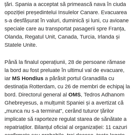
țări. Spania a acceptat să primească nava în ciuda
opoziției președintelui Insulelor Canare. Evacuarea
s-a desfășurat în valuri, duminică și luni, cu avioane
speciale care au transportat pasagerii spre Franța,
Olanda, Regatul Unit, Canada, Turcia, Irlanda și
Statele Unite.
Până la finalul operațiunii, 28 de persoane rămase
la bord au fost preluate în ultimul val de evacuare,
iar
MS Hondius
a părăsit portul Granadilla cu
destinația Rotterdam, cu 26 de membri de echipaj la
bord. Directorul general al
OMS
, Tedros Adhanom
Ghebreyesus, a mulțumit Spaniei și a avertizat că
„munca nu s-a terminat”, cerând tuturor țărilor
implicate să raporteze regulat starea de sănătate a
repatriaților. Bilanțul oficial al organizației: 11 cazuri