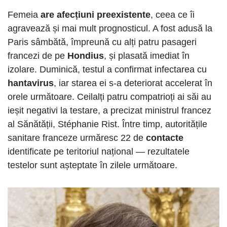
Femeia
are afecțiuni preexistente
, ceea ce îi
agravează și mai mult prognosticul. A fost adusă la
Paris sâmbătă, împreună cu alți patru pasageri
francezi de pe
Hondius
, și plasată imediat în
izolare. Duminică, testul a confirmat infectarea cu
hantavirus
, iar starea ei s-a deteriorat accelerat în
orele următoare. Ceilalți patru compatrioți ai săi au
ieșit negativi la testare, a precizat ministrul francez
al Sănătății, Stéphanie Rist. Între timp, autoritățile
sanitare franceze urmăresc 22 de
contacte
identificate pe teritoriul național — rezultatele
testelor sunt așteptate în zilele următoare.