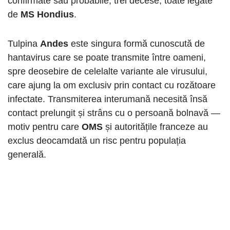
confirmate sau probabile, trei decese, toate legate
de
MS Hondius
.
Tulpina
Andes
este singura formă cunoscută de
hantavirus care se poate transmite între oameni,
spre deosebire de celelalte variante ale virusului,
care ajung la om exclusiv prin contact cu rozătoare
infectate. Transmiterea interumană necesită însă
contact prelungit și strâns cu o persoană bolnavă —
motiv pentru care
OMS
și autoritățile franceze au
exclus deocamdată un risc pentru populația
generală.