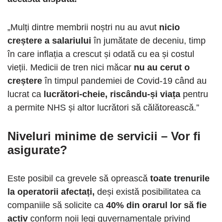
„Mulți dintre membrii noștri nu au avut
nicio
creștere a salariului
în jumătate de deceniu, timp
în care inflația a crescut și odată cu ea și costul
vieții. Medicii de tren nici măcar
nu au cerut o
creștere
în timpul pandemiei de Covid-19 când au
lucrat ca
lucrători-cheie, riscându-și viața
pentru
a permite NHS și altor lucrători să călătorească.”
Niveluri minime de servicii – Vor fi
asigurate?
Este posibil ca grevele să oprească
toate trenurile
la operatorii afectați,
deși există posibilitatea ca
companiile să solicite ca
40% din orarul lor să fie
activ
conform noii legi guvernamentale privind