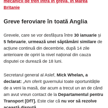
mecanicii de tren intră în grevă, în Marea
Britanie
Greve feroviare în toată Anglia
Grevele, care se vor desfășura între
30 ianuarie
și
5 februarie
,
urmează unei săptămâni similare
de
acțiune continuă din decembrie, după 14 zile
anterioare de opriri la nivel național din cauza
disputei ce durează de 18 luni.
Secretarul general al Aslef,
Mick Whelan, a
declarat:
„Am oferit guvernului toate oportunitățile
de a veni la masă, dar acum a trecut un an de când
am avut vreun contact de la
Departamentul pentru
Transport [DfT].
Este clar că
nu vor să rezolve
această dispută.