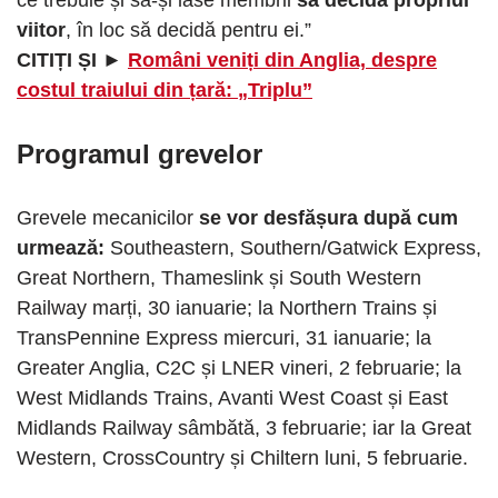
viitor
, în loc să decidă pentru ei.”
CITIȚI ȘI ►
Români veniți din Anglia, despre
costul traiului din țară: „Triplu”
Programul grevelor
Grevele mecanicilor
se vor desfășura după cum
urmează:
Southeastern, Southern/Gatwick Express,
Great Northern, Thameslink și South Western
Railway marți, 30 ianuarie; la Northern Trains și
TransPennine Express miercuri, 31 ianuarie; la
Greater Anglia, C2C și LNER vineri, 2 februarie; la
West Midlands Trains, Avanti West Coast și East
Midlands Railway sâmbătă, 3 februarie; iar la Great
Western, CrossCountry și Chiltern luni, 5 februarie.