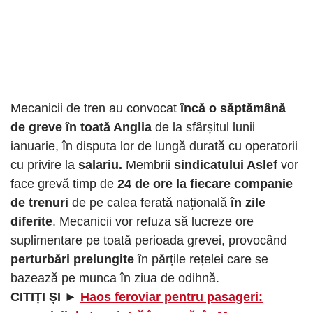
Mecanicii de tren au convocat
încă o săptămână
de greve în toată Anglia
de la sfârșitul lunii
ianuarie, în disputa lor de lungă durată cu operatorii
cu privire la
salariu.
Membrii
sindicatului Aslef
vor
face grevă timp de
24 de ore la fiecare companie
de trenuri
de pe calea ferată națională
în zile
diferite
. Mecanicii vor refuza să lucreze ore
suplimentare pe toată perioada grevei, provocând
perturbări prelungite
în părțile rețelei care se
bazează pe munca în ziua de odihnă.
CITIȚI ȘI ►
Haos feroviar pentru pasageri: