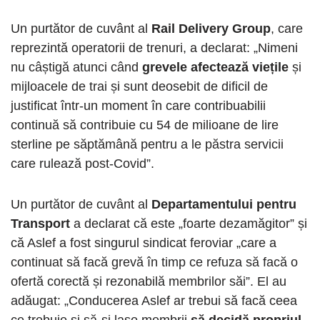
Un purtător de cuvânt al
Rail Delivery Group
, care
reprezintă operatorii de trenuri, a declarat: „Nimeni
nu câștigă atunci când
grevele afectează viețile
și
mijloacele de trai și sunt deosebit de dificil de
justificat într-un moment în care contribuabilii
continuă să contribuie cu 54 de milioane de lire
sterline pe săptămână pentru a le păstra servicii
care rulează post-Covid”.
Un purtător de cuvânt al
Departamentului pentru
Transport
a declarat că este „foarte dezamăgitor” și
că Aslef a fost singurul sindicat feroviar „care a
continuat să facă grevă în timp ce refuza să facă o
ofertă corectă și rezonabilă membrilor săi”. El au
adăugat: „Conducerea Aslef ar trebui să facă ceea
ce trebuie și să-și lase membrii
să decidă propriul