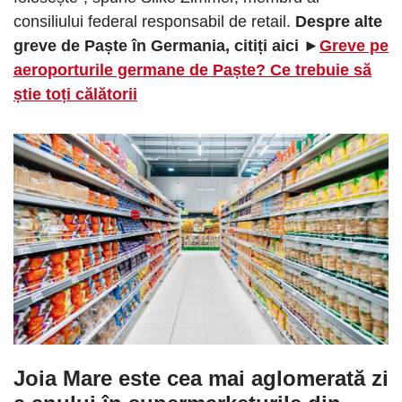
consiliului federal responsabil de retail.
Despre alte
greve de Paște în Germania, citiți aici ►
Greve pe
aeroporturile germane de Paște? Ce trebuie să
știe toți călătorii
Joia Mare este cea mai aglomerată zi