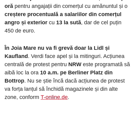
oră
pentru angajații din comerțul cu amănuntul și o
creștere procentuală a salariilor din comerțul
angro și exterior
cu
13 la sută
, dar de cel puțin
450 de euro.
În Joia Mare nu va fi grevă doar la Lidl și
Kaufland
. Verdi face apel și la mitinguri. Acțiunea
centrală de protest pentru
NRW
este programată să
aibă loc la ora
10 a.m. pe Berliner Platz din
Bottrop
. Nu se știe încă dacă acțiunea de protest
va forța lanțul să închidă magazinele și din alte
zone, conform
T-online.de
.