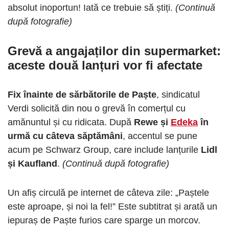
absolut inoportun! Iată ce trebuie să știți.
(Continuă
după fotografie)
Grevă a angajaților din supermarket
:
aceste două lanțuri vor fi afectate
Fix înainte de sărbătorile de Paște
, sindicatul
Verdi solicită din nou o grevă în comerțul cu
amănuntul și cu ridicata. După
Rewe și
Edeka
în
urmă cu câteva săptămâni
, accentul se pune
acum pe Schwarz Group, care include lanțurile
Lidl
și Kaufland
.
(Continuă după fotografie)
Un afiș circulă pe internet de câteva zile: „Paștele
este aproape, și noi la fel!” Este subtitrat și arată un
iepuraș de Paște furios care sparge un morcov.