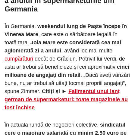
a anului în supermarketurile din
Germania
În Germania,
weekendul lung de Paște începe în
Vinerea Mare
, care este o sărbătoare legală în
toată țara.
Joia Mare este considerată cea mai
aglomerată zi a anului
, având loc mai multe
cumpărături
decât de Crăciun. Potrivit lui Verdi, de
asta ar trebui să beneficieze și cei aproximativ
cinci
milioane de angajați din retail
. „Dacă aveți vânzări
bune, nu ar trebui să uitați tocmai propriii angajați”,
spune Zimmer.
Citiți și ►
Falimentul unui lanț
german de supermarketuri: toate magazinele au
fost închise
În actuala rundă de negocieri colective,
sindicatul
cere o majorare salarială cu minim 2,50 euro pe