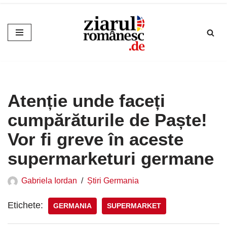
Sari
la
conținut
Atenție unde faceți
cumpărăturile de Paște!
Vor fi greve în aceste
supermarketuri germane
Gabriela Iordan
Știri Germania
Etichete:
GERMANIA
SUPERMARKET