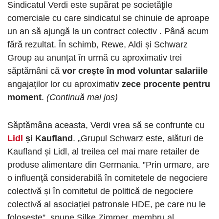
Sindicatul Verdi este supărat pe societăţile
comerciale cu care sindicatul se chinuie de aproape
un an să ajungă la un contract colectiv . Până acum
fără rezultat. În schimb, Rewe, Aldi și Schwarz
Group au anunțat în urmă cu aproximativ trei
săptămâni că
vor crește în mod voluntar salariile
angajaților lor cu aproximativ
zece procente pentru
moment
.
(Continuă mai jos)
Săptămâna aceasta, Verdi vrea să se confrunte cu
Lidl
și Kaufland
. „Grupul Schwarz este, alături de
Kaufland și Lidl, al treilea cel mai mare retailer de
produse alimentare din Germania. ”Prin urmare, are
o influență considerabilă în comitetele de negociere
colectivă și în comitetul de politică de negociere
colectivă al asociației patronale HDE, pe care nu le
folosește”, spune Silke Zimmer, membru al