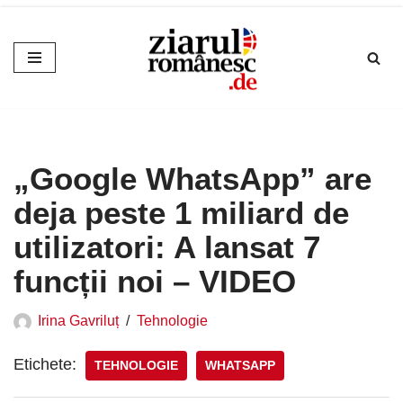
Sari
la
conținut
„Google WhatsApp” are
deja peste 1 miliard de
utilizatori: A lansat 7
funcții noi – VIDEO
Irina Gavriluț
Tehnologie
Etichete:
TEHNOLOGIE
WHATSAPP