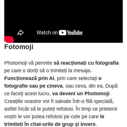
Fotomoji
Photomoji vă permite
să reacționați cu fotografia
pe care o doriți să o trimiteți la mesaje
.
Funcționează prin AI
, prin care selectați
o
fotografie sau pe cineva
, sau ceva, din ea. După
ce faceți acest lucru,
va deveni un Photomoji
.
Creațiile voastre vor fi salvate într-o filă specială,
astfel încât să le puteți refolosi. În timp ce prietenii
voștri le vor putea refolosi pe cele pe care
le
trimiteți în chat-urile de grup și invers
.