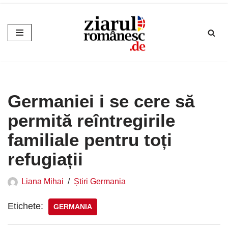
Sari
la
conținut
Germaniei i se cere să
permită reîntregirile
familiale pentru toți
refugiații
Liana Mihai
Știri Germania
Etichete:
GERMANIA