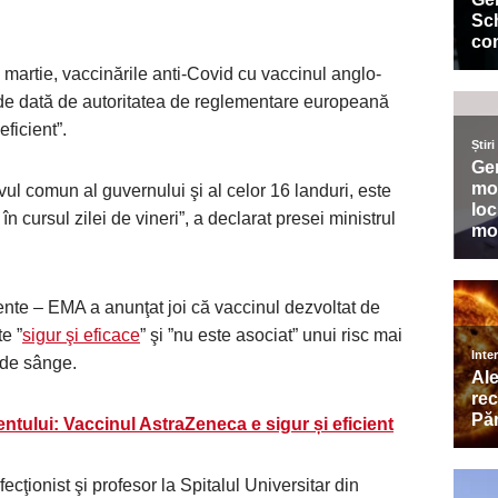
 martie, vaccinările anti-Covid cu vaccinul anglo-
e dată de autoritatea de reglementare europeană
eficient”.
vul comun al guvernului şi al celor 16 landuri, este
n cursul zilei de vineri”, a declarat presei ministrul
e – EMA a anunţat joi că vaccinul dezvoltat de
e ”
sigur şi eficace
” şi ”nu este asociat” unui risc mai
 de sânge.
ului: Vaccinul AstraZeneca e sigur și eficient
cţionist şi profesor la Spitalul Universitar din