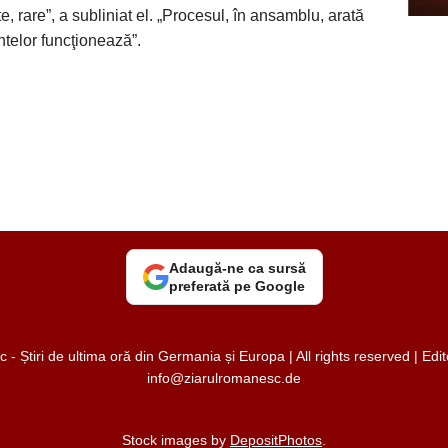
 rare”, a subliniat el. „Procesul, în ansamblu, arată
telor funcţionează”.
Adaugă-ne ca sursă
preferată pe Google
 Știri de ultima oră din Germania și Europa | All rights reserved | Ed
info@ziarulromanesc.de
Stock images by
DepositPhotos
.