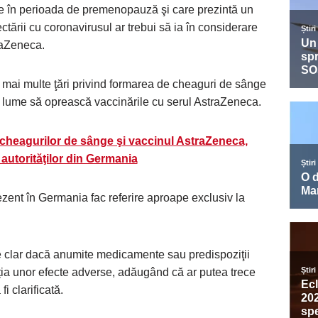
te în perioada de premenopauză şi care prezintă un
ectării cu coronavirusul ar trebui să ia în considerare
raZeneca.
n mai multe ţări privind formarea de cheaguri de sânge
 lume să oprească vaccinările cu serul AstraZeneca.
a cheagurilor de sânge şi vaccinul AstraZeneca,
autorităţilor din Germania
zent în Germania fac referire aproape exclusiv la
e clar dacă anumite medicamente sau predispoziţii
iția unor efecte adverse, adăugând că ar putea trece
i clarificată.