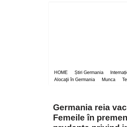
Sari
la
conținut
HOME
Știri Germania
Internaț
Alocaţii în Germania
Munca
Te
Germania reia vac
Femeile în premen