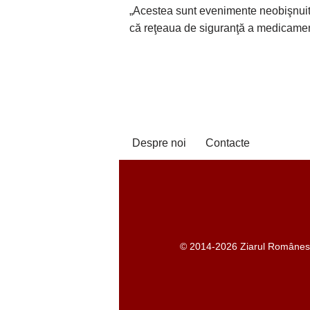
„Acestea sunt evenimente neobişnuite,
că reţeaua de siguranţă a medicamen
Despre noi
Contacte
© 2014-2026 Ziarul Românesc -