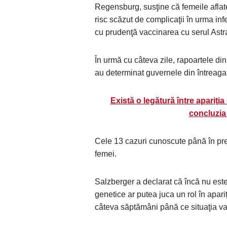
Regensburg, susţine că femeile afla
risc scăzut de complicaţii în urma inf
cu prudenţă vaccinarea cu serul Ast
În urmă cu câteva zile, rapoartele di
au determinat guvernele din întreaga
Există o legătură între apariţi
concluzia 
Cele 13 cazuri cunoscute până în pre
femei.
Salzberger a declarat că încă nu est
genetice ar putea juca un rol în apar
câteva săptămâni până ce situaţia va f