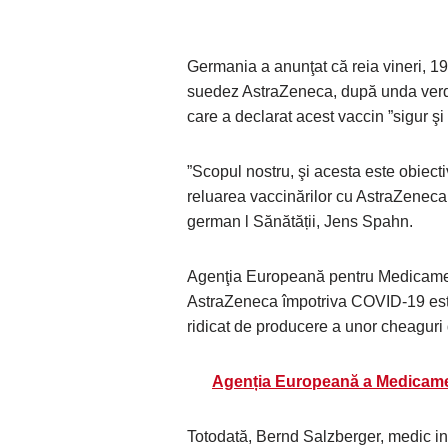
Germania a anunţat că reia vineri, 19
suedez AstraZeneca, după unda verd
care a declarat acest vaccin ”sigur şi 
”Scopul nostru, şi acesta este obiecti
reluarea vaccinărilor cu AstraZeneca î
german l Sănătății, Jens Spahn.
Agenţia Europeană pentru Medicament
AstraZeneca împotriva COVID-19 est
ridicat de producere a unor cheaguri
Agenția Europeană a Medicament
Totodată, Bernd Salzberger, medic infe