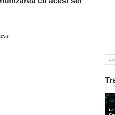
imunizarea cu acest ser
 17:47
Tr