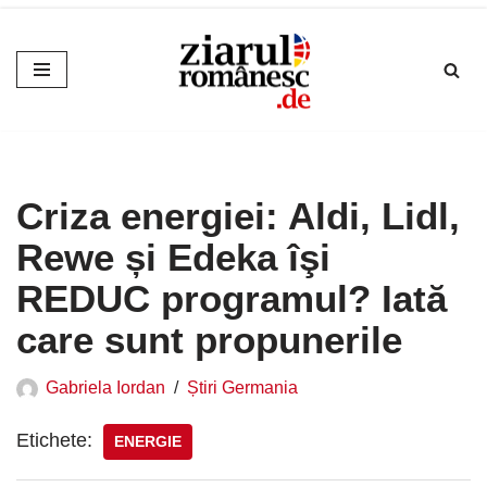
Sari
la
conținut
Criza energiei: Aldi, Lidl,
Rewe și Edeka îşi
REDUC programul? Iată
care sunt propunerile
Gabriela Iordan
Știri Germania
Etichete:
ENERGIE