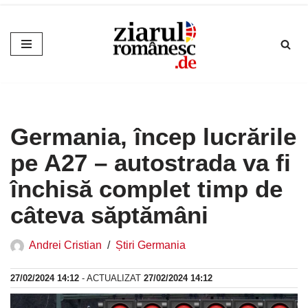
Sari
la
conținut
Germania, încep lucrările
pe A27 – autostrada va fi
închisă complet timp de
câteva săptămâni
Andrei Cristian
Știri Germania
27/02/2024 14:12
- ACTUALIZAT
27/02/2024 14:12