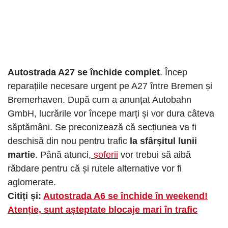
Autostrada A27 se închide complet
. Încep
reparațiile necesare urgent pe A27 între Bremen și
Bremerhaven. După cum a anunțat Autobahn
GmbH, lucrările vor începe marți și vor dura câteva
săptămâni. Se preconizează că secțiunea va fi
deschisă din nou pentru trafic
la sfârșitul lunii
martie
. Până atunci,
șoferii
vor trebui să aibă
răbdare pentru că și rutele alternative vor fi
aglomerate.
Citiți și:
Autostrada A6 se închide în weekend!
Atenție, sunt așteptate blocaje mari în trafic