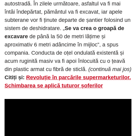
autostradă. În zilele următoare, asfaltul va fi mai
întâi îndepărtat, pământul va fi excavat, iar apele
subterane vor fi ținute departe de șantier folosind un
sistem de deshidratare. „
Se va crea o groapă de
excavare
de până la 50 de metri lățime și
aproximativ 6 metri adâncime în mijloc”, a spus
compania. Conducta de oțel ondulată existentă și
acum ruginită masiv va fi apoi înlocuită cu o țeavă
din plastic armat cu fibră de sticlă.
(continuă mai jos)
Citiți și:
Revoluție în parcările supermarketurilor.
Schimbarea se aplică tuturor șoferilor