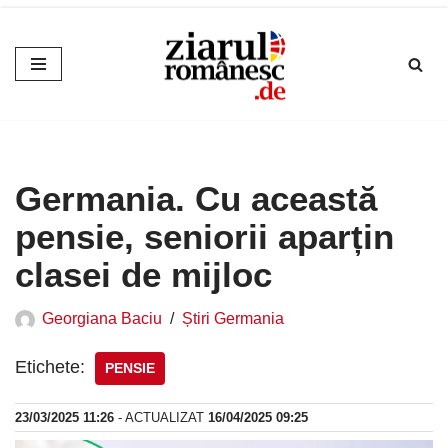
Sari
la
conținut
Germania. Cu această
pensie, seniorii aparțin
clasei de mijloc
Georgiana Baciu
Știri Germania
Etichete:
PENSIE
23/03/2025 11:26
- ACTUALIZAT
16/04/2025 09:25