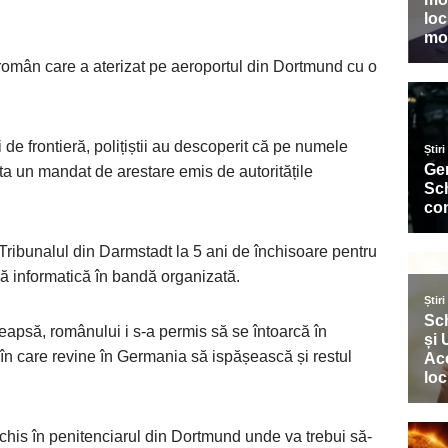
n român care a aterizat pe aeroportul din Dortmund cu o
ei de frontieră, polițiștii au descoperit că pe numele
sta un mandat de arestare emis de autoritățile
Tribunalul din Darmstadt la 5 ani de închisoare pentru
dă informatică în bandă organizată.
apsă, românului i s-a permis să se întoarcă în
în care revine în Germania să ispășească și restul
 închis în penitenciarul din Dortmund unde va trebui să-