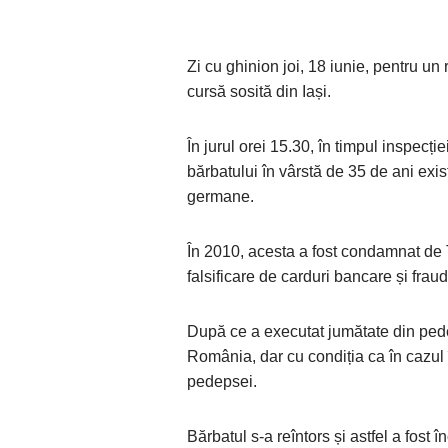
Zi cu ghinion joi, 18 iunie, pentru u
cursă sosită din Iași.
În jurul orei 15.30, în timpul inspecți
bărbatului în vârstă de 35 de ani exi
germane.
În 2010, acesta a fost condamnat de 
falsificare de carduri bancare și frau
După ce a executat jumătate din pede
România, dar cu condiția ca în cazul 
pedepsei.
Bărbatul s-a reîntors și astfel a fost