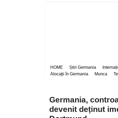
Sari
la
conținut
HOME
Știri Germania
Internaț
Alocaţii în Germania
Munca
Te
Germania, controa
devenit deținut im