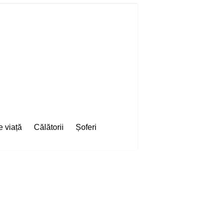
e viață
Călătorii
Șoferi